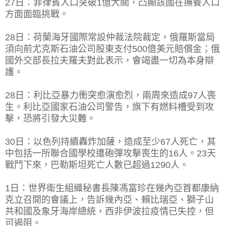
27日：菲律賓人口突破1億大關，凸顯該國在撫養人口
方面面臨挑戰。
28日：荷蘭海牙國際常設仲裁法院裁定，俄羅斯當局
須向前尤克斯石油公司股東支付500億美元賠償金；俄
國外交部長拉夫羅夫對此表示，會竭盡一切為本身辯
護。
28日：利比亞暴力衝突愈演愈烈，兩周來造成97人喪
生。利比亞國家石油公司警告，旗下有燃料槽受到攻
擊，恐將引發大災難。
30日：以色列持續轟炸加薩，造成至少67人死亡，其
中包括一所聯合國學校遭砲彈攻擊喪生的16人。23天
戰鬥下來，巴勒斯坦死亡人數已超過1290人。
1日：世界衛生組織秘書長陳馮富珍在幾內亞首都康納
克立召開的會議上，告訴幾內亞、賴比瑞亞、獅子山
共和國及象牙海岸總統，西非伊波拉疫情已失控，但
可遏阻。