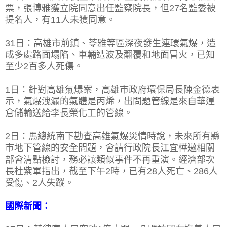
票，張博雅獲立院同意出任監察院長，但27名監委被
提名人，有11人未獲同意。
31日：高雄市前鎮、苓雅等區深夜發生連環氣爆，造
成多處路面塌陷、車輛遭波及翻覆和地面冒火，已知
至少2百多人死傷。
1日：針對高雄氣爆案，高雄市政府環保局長陳金德表
示，氣爆洩漏的氣體是丙烯，出問題管線是來自華運
倉儲輸送給李長榮化工的管線。
2日：馬總統南下勘查高雄氣爆災情時說，未來所有縣
市地下管線的安全問題，會請行政院長江宜樺邀相關
部會清點檢討，務必讓類似事件不再重演。經濟部次
長杜紫軍指出，截至下午2時，已有28人死亡、286人
受傷、2人失蹤。
國際新聞：