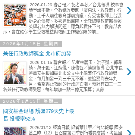
›
2026-01-26 聯合報／ 記者李芯／台北報導 校事會
議爭議不斷，全教總昨發起「廢惡法、救教育」行
動，上千人前往教育部前抗議，有受害教師上台淚
訴身心俱疲、多次進出醫院，全教總嗆教育部長鄭
英耀若無力解決問題，應負起責任下台。教育部表
示，會在確保學生受教權益與教師工作權保障的前...
2026年1月15日 星期四
兼任行政教師獎金 北市府加發
2026-01-15 聯合報／ 記者林麗玉、洪子凱、郭韋
›
綺、萬于甄、江婉儀、陳俊智／連線報導 台北市長
蔣萬安拍板加碼北市公立中小學兼任行政教師獎
金，每月加發一到三千元不等，並追溯到去年九
月，希望遏止教師的行政逃亡潮，預計有四三一三
名兼任行政教師受惠，每年增加一點三億元預算；其餘...
2026年1月13日 星期二
國安基金退場 護盤279天史上最
長 投報率52%
›
2026/01/13 經濟日報 記者葉佳華／台北報導 國安
基金昨（12）日召開第四季例行委員會議，考量國