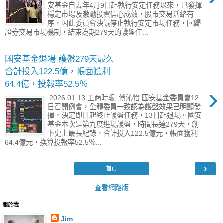
安基金自去年4月9日起執行安定任務以來，已發揮
穩定市場及激勵投資信心成效，股市交易活絡有
序，因此委員會決議停止執行安定市場任務，回歸
證券交易市場機制，結束為期279天的護盤任...
國安基金退場 護盤279天最久
合計投入122.5億，帳面獲利
64.4億，投報率52.5％
›
2026.01.13 工商時報 傅沁怡 國安基金委員會12
日召開例會，全體委員一致認為護盤效果已明顯發
揮，決定即日起終止護盤任務，13日起退場。國安
基金本次是第九度進場護盤，時間長達279天，創
下史上最長紀錄，合計投入122.5億元，帳面獲利
64.4億元，換算投報率52.5％...
›
首頁
查看網路版
關於我
Jim