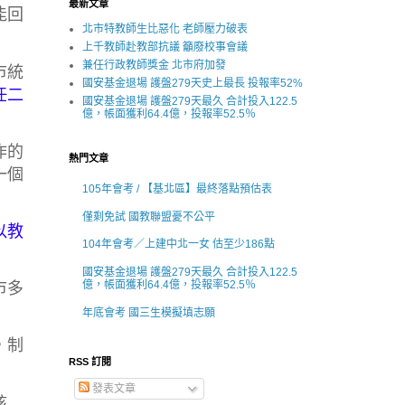
最新文章
能回
北市特教師生比惡化 老師壓力破表
上千教師赴教部抗議 籲廢校事會議
兼任行政教師獎金 北市府加發
市統
國安基金退場 護盤279天史上最長 投報率52%
任二
國安基金退場 護盤279天最久 合計投入122.5
億，帳面獲利64.4億，投報率52.5％
作的
熱門文章
一個
105年會考 / 【基北區】最終落點預估表
僅剩免試 國教聯盟憂不公平
以教
104年會考／上建中北一女 估至少186點
國安基金退場 護盤279天最久 合計投入122.5
億，帳面獲利64.4億，投報率52.5％
市多
年底會考 國三生模擬填志願
，制
RSS 訂閱
發表文章
核