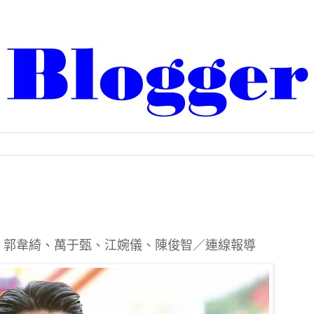
洪子凱、郭韋綺、萬于甄、江婉儀、陳俊智／連線報導