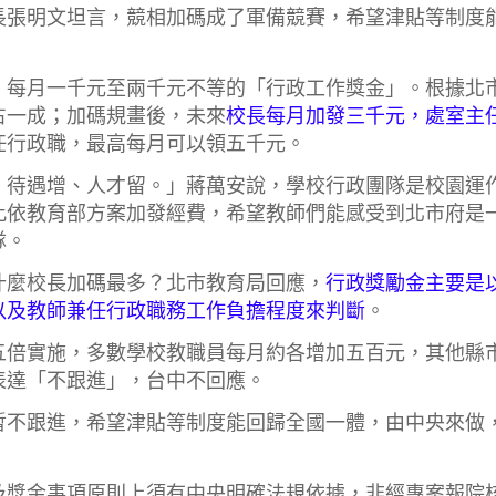
長張明文坦言，競相加碼成了軍備競賽，希望津貼等制度
，每月一千元至兩千元不等的「行政工作獎金」。根據北
占一成；加碼規畫後，未來
校長每月加發三千元，處室主
任行政職，最高每月可以領五千元。
、待遇增、人才留。」蔣萬安說，學校行政團隊是校園運
此依教育部方案加發經費，希望教師們能感受到北市府是
隊。
什麼校長加碼最多？北市教育局回應，
行政獎勵金主要是
以及教師兼任行政職務工作負擔程度來判斷
。
五倍實施，多數學校教職員每月約各增加五百元，其他縣
表達「不跟進」，台中不回應。
暫不跟進，希望津貼等制度能回歸全國一體，由中央來做
及獎金事項原則上須有中央明確法規依據，非經專案報院