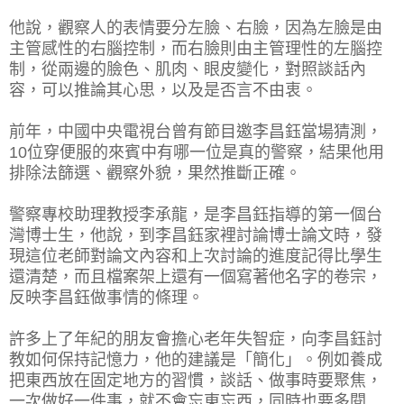
他說，觀察人的表情要分左臉、右臉，因為左臉是由
主管感性的右腦控制，而右臉則由主管理性的左腦控
制，從兩邊的臉色、肌肉、眼皮變化，對照談話內
容，可以推論其心思，以及是否言不由衷。
前年，中國中央電視台曾有節目邀李昌鈺當場猜測，
10位穿便服的來賓中有哪一位是真的警察，結果他用
排除法篩選、觀察外貌，果然推斷正確。
警察專校助理教授李承龍，是李昌鈺指導的第一個台
灣博士生，他說，到李昌鈺家裡討論博士論文時，發
現這位老師對論文內容和上次討論的進度記得比學生
還清楚，而且檔案架上還有一個寫著他名字的卷宗，
反映李昌鈺做事情的條理。
許多上了年紀的朋友會擔心老年失智症，向李昌鈺討
教如何保持記憶力，他的建議是「簡化」。例如養成
把東西放在固定地方的習慣，談話、做事時要聚焦，
一次做好一件事，就不會忘東忘西，同時也要多閱