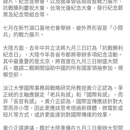
錄片、紀念音樂會，以及國軍營區開放暨戰力展示、
抗戰勝利慶祝大會、台灣光復紀念大會，發行紀念郵
票及紀念幣組合等。
七月在新竹湖口基地也會舉辦、被外界形容是「小閱
兵」的戰力展示。
大陸方面，去年中共立法將九月三日訂為「抗戰勝利
紀念日」，大陸今年各省市都將舉辦多項紀念活動。
其中最重要的是北京，將首度在九月三日辦盛大閱
兵，邀請二戰期間協助中國的所有國家領袖參加，規
模空前。
淡江大學國際事務與戰略研究所教授黃介正認為，爭
正統的主軸應鎖定「老兵有感」和「國際有感」，而
非「長官有感」。黃介正認為，國際宣傳應該針對大
眾而非小眾，因此更應該思考透過新媒體、微電影或
短片等方式，或許更能達到對國際傳達的效果。
黃介正還建議，鑑於大陸準備在九月三日舉辦大型閱