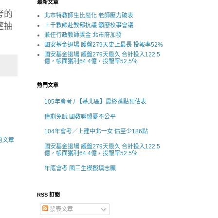
最新文章
考的
北市特教師生比惡化 老師壓力破表
望抽
上千教師赴教部抗議 籲廢校事會議
兼任行政教師獎金 北市府加發
國安基金退場 護盤279天史上最長 投報率52%
國安基金退場 護盤279天最久 合計投入122.5
億，帳面獲利64.4億，投報率52.5％
熱門文章
105年會考 / 【基北區】最終落點預估表
僅剩免試 國教聯盟憂不公平
104年會考／上建中北一女 估至少186點
的文章
國安基金退場 護盤279天最久 合計投入122.5
億，帳面獲利64.4億，投報率52.5％
年底會考 國三生模擬填志願
RSS 訂閱
發表文章