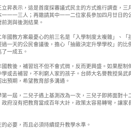
王立昇表示，這是首度採審議式民主的方式進行調查，三
本一一一三人；再邀請其中一一二位家長參加四月廿日的
對前測與後測結果。
二年國教方案最憂心的前三名是「入學制度太複雜」、「
經過一天的公民會議後，擔心「抽籤決定升學學校」的比
高了一成五。
年國教後，補習班不但不會式微，反而更興盛。如果壓制
中學或去補習，不利窮人家的孩子。台師大名譽教授吳武
超出預期，希望教育部多溝通。
學第一屆，二兒子遇上基測改為一次，三兒子即將面對十
，政府沒有把教育當成百年大計，政策太容易轉彎，讓家
在的必要，而且必須持續提升教學水準。