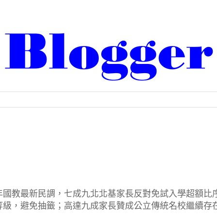
年國教最新民調，七成九北北基家長反對免試入學超額比
等級，避免抽籤；高達九成家長贊成公立傳統名校繼續存