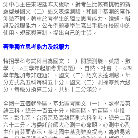
測中心主任宋曜廷昨天說明，對考生比較有挑戰的新
題型是國文（二）語文表達測驗，和國中基測的寫作
測驗不同，著重於考學生的獨立思考能力、論述、辯
證及說服能力，公布例題要學生寫出手機在校園中的
使用、規範與管制，提出自己的主張。
著重獨立思考能力及說服力
特招學科考試科目為國文（一）閱讀測驗、英語、數
學（一○三學年起加考非選題）、自然、社會（一○四
學年起加考非選題）、國文（二）語文表達測驗，計
分方式為五科每科五十分，國文（二）則採零到六級
分，每級分換算二分、共計十二分滿分。
全國十五個就學區，基北區考國文（一）、數學及英
語三科，總分一百五十分，桃園區、竹苗區、中投
區、彰化區、台南區及高雄區則六科全考，總分二百
六十二分，均委託台師大心測中心命題，心測中心副
主任曾芬蘭表示，將比國中基測難度提高，為難易適