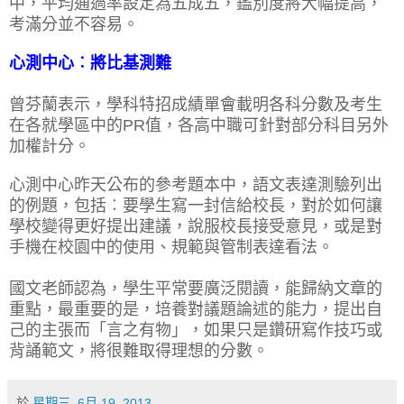
中，平均通過率設定為五成五，鑑別度將大幅提高，
考滿分並不容易。
心測中心︰將比基測難
曾芬蘭表示，學科特招成績單會載明各科分數及考生
在各就學區中的PR值，各高中職可針對部分科目另外
加權計分。
心測中心昨天公布的參考題本中，語文表達測驗列出
的例題，包括︰要學生寫一封信給校長，對於如何讓
學校變得更好提出建議，說服校長接受意見，或是對
手機在校園中的使用、規範與管制表達看法。
國文老師認為，學生平常要廣泛閱讀，能歸納文章的
重點，最重要的是，培養對議題論述的能力，提出自
己的主張而「言之有物」，如果只是鑽研寫作技巧或
背誦範文，將很難取得理想的分數。
於
星期三, 6月 19, 2013