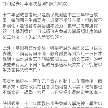
到和過去每年兩次基測相同的時間。
十二年國教會考原只是為了檢測國中生三年學習成
果，每個國三生都要考，成績不用於升學。但政策不
斷演化，最後會考英語加考聽力、數學加考非選擇
題，比基測還難，且成績可占免試入學超額比序總成
績三分之一，免試入學變假的。
此外，基測有寫作測驗，特招考試改為國文二（語文
表達），兩者有何不同，教育部要等到六月十五日才
說明。或許最後寫作測驗和國文二（語文表達）的考
法並未有太大不同，但教育部這樣玩弄文字，徒增學
生及家長恐慌而已。
馬英九總統在一百年元旦宣布推動十二年國教後，兩
年多來，這項政策在社會引起相當大爭論，教育部也
不斷修正、調整，六月十五日會提出最終定案版本。
仔細觀察，十二年國教已喪失免試入學精神，學生仍