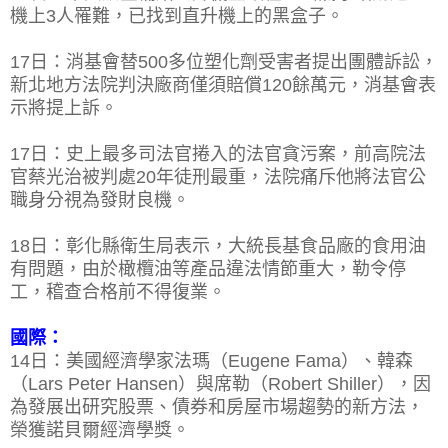
機上3人罹難，已找到直升機上的黑盒子。
17日：消基會替500多位塑化劑受害者提出團體訴訟，
新北地方法院判決廠商僅須賠償120餘萬元，消基會表
示將提上訴。
17日：史上最多司法官捲入的法官貪污案，前高院法
官蔡光治被判處20年徒刑最重，法院痛斥他將法官公
職身分視為發財良機。
18日：彰化縣衛生局表示，大統長基食品廠的食用油
有問題，由於橄欖油等產品違法情節重大，勒令停
工，稽查合格前不得復業。
國際：
14日：美國經濟學家法瑪（Eugene Fama）、韓森
（Lars Peter Hansen）與席勒（Robert Shiller），因
為發展出研究股票、債券和房屋市場趨勢的新方法，
榮獲諾貝爾經濟學獎。