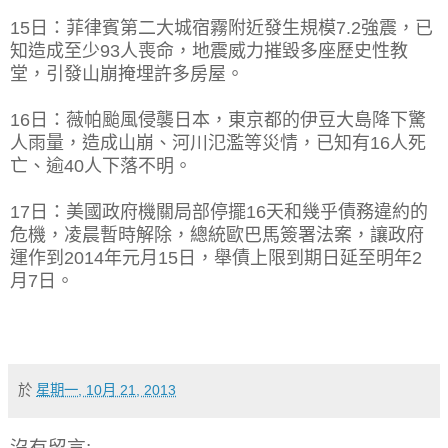
15日：菲律賓第二大城宿霧附近發生規模7.2強震，已
知造成至少93人喪命，地震威力摧毀多座歷史性教
堂，引發山崩掩埋許多房屋。
16日：薇帕颱風侵襲日本，東京都的伊豆大島降下驚
人雨量，造成山崩、河川氾濫等災情，已知有16人死
亡、逾40人下落不明。
17日：美國政府機關局部停擺16天和幾乎債務違約的
危機，凌晨暫時解除，總統歐巴馬簽署法案，讓政府
運作到2014年元月15日，舉債上限到期日延至明年2
月7日。
於
星期一, 10月 21, 2013
沒有留言: