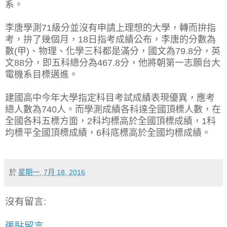
系。
李唐學測71級分並沒有申請上理想的大學，轉而拚指
考，拚了幾個月，18日指考成績公布，李唐的分數為
數(甲)、物理、化學三科都是滿分，國文為79.8分，英
文88分，即五科總分為467.8分，他將朝第一志願台大
電機系目標邁進。
建國高中今年大學指定科目考試成績表現優異，應考
總人數為740人。而學測成績各科達全國頂標人數，在
全國各科五標方面，2科均標高於全國頂標成績，1科
均標平全國頂標成績，6科底標高於全國均標成績。
於
星期一, 7月 18, 2016
沒有留言:
張貼留言