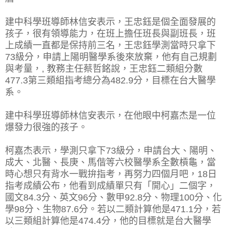
建中科學班導師林信安表示，王忠鈺是個全面發展的
孩子，很有領導能力，在班上擔任班長與副班長，班
上成績一直都是保持前三名，王忠鈺學測當時只拿下
73級分，申請上陽明醫學系後來放棄，他有自己規劃
與考量，, 教務主任蔡哲銘說，王忠鈺二類組分數
477.3第三類組指考總分為482.9分，目標在台大醫學
系。
建中科學班導師林信安表示，在他眼中柯嘉杰是一位
爆發力很強的孩子。
柯嘉杰表示，學測只拿下73級分，申請台大、陽明、
成大、北醫、長庚、馬偕等六校醫學系全數槓龜，當
時心想只有背水一戰拚指考，再努力四個月吧，18日
指考成績公布，他看到成績單只有「開心」二個字，
國文84.3分、英文96分、數甲92.8分、物理100分、化
學98分、生物87.6分。若以二類計算他是471.1分，若
以三類組計算他是474.4分，他的目標就是台大醫學