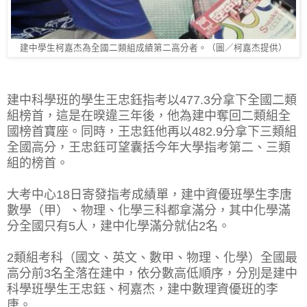
建中學生柯嘉杰為全國二類組成績第二高分者。（圖／柯嘉杰提供）
建中科學班的學生王忠鈺指考以477.3分拿下全國二類
組榜首，這是在暌違三年後，他為建中奪回二類組全
國榜首寶座。同時，王忠鈺他再以482.9分拿下三類組
全國高分，王忠鈺可望囊括今年大學指考第二、三類
組的榜首。
大考中心18日寄發指考成績單，建中資優班學生李唐
數學（甲）、物理、化學三科都拿滿分，其中化學滿
分全國只有5人，建中化學滿分就佔2名。
2類組考科（國文、英文、數甲、物理、化學）全國最
高分前3名全落在建中，依分數高低順序，分別是建中
科學班學生王忠鈺、柯嘉杰，建中數理資優班的李
唐。