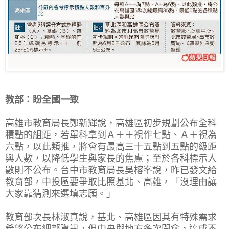
教部：盼全國一致
高雄市教育局長鄭新輝說，高雄區初步規劃公布全科
積點的組距，若單科拿到Ａ＋＋視作七點、Ａ＋視為
六點，以此類推，將會有最高三十五點到五點的級距
與人數，以降低學生與家長的焦慮；至於各科標示人
數則不公布。台中市教育局長吳榕峯說，昨已發文給
教育部，中投區要爭取比照基北、高雄，「沒理由讓
大家靠猜測來選填志願。」
教育部次長林淑真說，基北、高雄區因其有特殊需求
希望公布細部資訊，但中央與地方多次開會，達成不