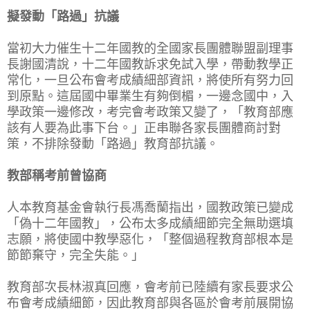
擬發動「路過」抗議
當初大力催生十二年國教的全國家長團體聯盟副理事
長謝國清說，十二年國教訴求免試入學，帶動教學正
常化，一旦公布會考成績細部資訊，將使所有努力回
到原點。這屆國中畢業生有夠倒楣，一邊念國中，入
學政策一邊修改，考完會考政策又變了，「教育部應
該有人要為此事下台。」正串聯各家長團體商討對
策，不排除發動「路過」教育部抗議。
教部稱考前曾協商
人本教育基金會執行長馮喬蘭指出，國教政策已變成
「偽十二年國教」，公布太多成績細節完全無助選填
志願，將使國中教學惡化，「整個過程教育部根本是
節節棄守，完全失能。」
教育部次長林淑真回應，會考前已陸續有家長要求公
布會考成績細節，因此教育部與各區於會考前展開協