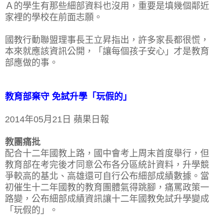
Ａ的學生有那些細部資料也沒用，重要是填幾個鄰近
家裡的學校在前面志願。
國教行動聯盟理事長王立昇指出，許多家長都很慌，
本來就應該資訊公開，「讓每個孩子安心」才是教育
部應做的事。
教育部棄守 免試升學「玩假的」
2014年05月21日 蘋果日報
教團痛批
配合十二年國教上路，國中會考上周末首度舉行，但
教育部在考完後才同意公布各分區統計資料，升學競
爭較高的基北、高雄還可自行公布細部成績數據。當
初催生十二年國教的教育團體氣得跳腳，痛罵政策一
路變，公布細部成績資訊讓十二年國教免試升學變成
「玩假的」。