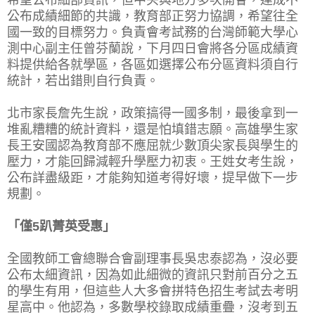
公布成績細節的共識，教育部正努力協調，希望往全
國一致的目標努力。負責會考試務的台灣師範大學心
測中心副主任曾芬蘭說，下月四日會將各分區成績資
料提供給各就學區，各區如選擇公布分區資料須自行
統計，若出錯則自行負責。
北市家長詹先生說，政策搞得一國多制，最後拿到一
堆亂糟糟的統計資料，還是怕填錯志願。高雄學生家
長王安國認為教育部不應屈就少數頂尖家長與學生的
壓力，才能回歸減輕升學壓力初衷。王姓女考生說，
公布詳盡級距，才能夠知道考得好壞，提早做下一步
規劃。
「僅5趴菁英受惠」
全國教師工會總聯合會副理事長吳忠泰認為，沒必要
公布太細資訊，因為如此細微的資訊只對前百分之五
的學生有用，但這些人大多會拼特色招生考試去考明
星高中。他認為，多數學校錄取成績重疊，沒考到五