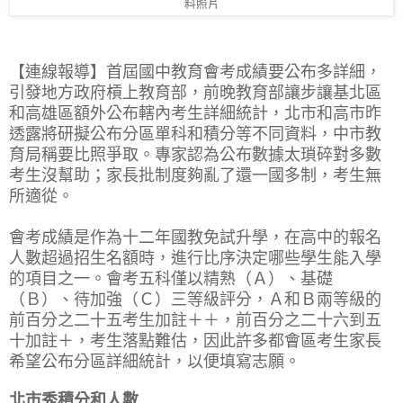
料照片
【連線報導】首屆國中教育會考成績要公布多詳細，
引發地方政府槓上教育部，前晚教育部讓步讓基北區
和高雄區額外公布轄內考生詳細統計，北市和高市昨
透露將研擬公布分區單科和積分等不同資料，中市教
育局稱要比照爭取。專家認為公布數據太瑣碎對多數
考生沒幫助；家長批制度夠亂了還一國多制，考生無
所適從。
會考成績是作為十二年國教免試升學，在高中的報名
人數超過招生名額時，進行比序決定哪些學生能入學
的項目之一。會考五科僅以精熟（Ａ）、基礎
（Ｂ）、待加強（Ｃ）三等級評分，Ａ和Ｂ兩等級的
前百分之二十五考生加註＋＋，前百分之二十六到五
十加註＋，考生落點難估，因此許多都會區考生家長
希望公布分區詳細統計，以便填寫志願。
北市秀積分和人數