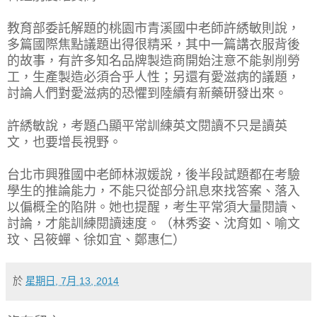
教育部委託解題的桃園市青溪國中老師許綉敏則說，
多篇國際焦點議題出得很精采，其中一篇講衣服背後
的故事，有許多知名品牌製造商開始注意不能剝削勞
工，生產製造必須合乎人性；另還有愛滋病的議題，
討論人們對愛滋病的恐懼到陸續有新藥研發出來。
許綉敏說，考題凸顯平常訓練英文閱讀不只是讀英
文，也要增長視野。
台北市興雅國中老師林淑媛說，後半段試題都在考驗
學生的推論能力，不能只從部分訊息來找答案、落入
以偏概全的陷阱。她也提醒，考生平常須大量閱讀、
討論，才能訓練閱讀速度。（林秀姿、沈育如、喻文
玟、呂筱蟬、徐如宜、鄭惠仁）
於
星期日, 7月 13, 2014