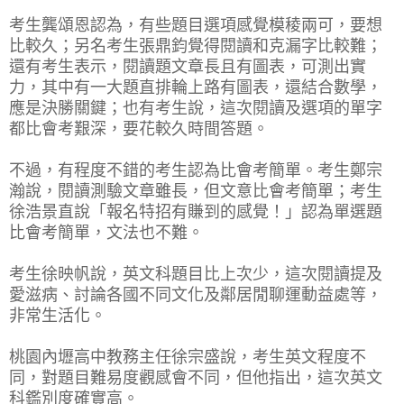
考生龔頌恩認為，有些題目選項感覺模稜兩可，要想
比較久；另名考生張鼎鈞覺得閱讀和克漏字比較難；
還有考生表示，閱讀題文章長且有圖表，可測出實
力，其中有一大題直排輪上路有圖表，還結合數學，
應是決勝關鍵；也有考生說，這次閱讀及選項的單字
都比會考艱深，要花較久時間答題。
不過，有程度不錯的考生認為比會考簡單。考生鄭宗
瀚說，閱讀測驗文章雖長，但文意比會考簡單；考生
徐浩景直說「報名特招有賺到的感覺！」認為單選題
比會考簡單，文法也不難。
考生徐映帆說，英文科題目比上次少，這次閱讀提及
愛滋病、討論各國不同文化及鄰居閒聊運動益處等，
非常生活化。
桃園內壢高中教務主任徐宗盛說，考生英文程度不
同，對題目難易度觀感會不同，但他指出，這次英文
科鑑別度確實高。