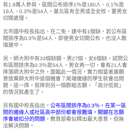
有1.8萬人參與，區間公布排序1％是180人、0.1％是
18人、0.3％是54人。基北區有全男或全女校，要男女
切開處理。
北市國中校長指出，在二免，建中有1個缺，若公布區
間排序為0.3％是54人，即使男女切開公布，也沒人敢
填建中。
另，師大附中有33個缺額，男27個、女6個缺，試問公
布區間排序為0.3％是54人，男女再一切，會有21人會
摔落師大附中之外，面臨此一情況，實力相當者誰願
意放棄師大附中這個機會？尾端邊緣的學生就會出問
題，這一摔，就摔到另一個群組志願，「高分低就」
的情況就產生了。
另有國中校長指出，
公布區間排序為0.3％，在某一區
間的邊緣人或社區高中部份都會很難填，關鍵在志願
序會被扣分的問題
。教育部看似釋出最大善意，但無
法解決問題。