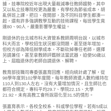
據，技專院校近年出現大量裁減專任教師趨勢，其中
又以私立技專院校更為嚴重，有學校為節省成本，胡
亂併班上課，把日、夜間部，及不同科目學生都湊一
起，還有許多強調教學互動的技術課程，每班學生竟
達80、90人，嚴重影響學生權益。
剛退休的台北城市科大資管系教師周明台說，以城市
科大而言，學校招生狀況都沒問題，甚至逐年增加，
但校方卻為降低辦學成本，不斷砍掉專任老師，選擇
另請兼任，甚至拿教師評鑑辦法當武器，迫使50歲以
上、屆臨退休的老師自請退休、解聘。
教育部技職司專委張嘉育回應，經向統計處了解，從
98學年度到102學年度間，每年教師資遣人數約維持在
110人到130人左右，沒有大量增加情況，且生師比也
都符合規定，專科平均29.7、學院22.15、大學
21.92，未有高教工會所說惡化至31.5的情形。
張嘉育表示，各校全校系、科或學位學程，若有5成以