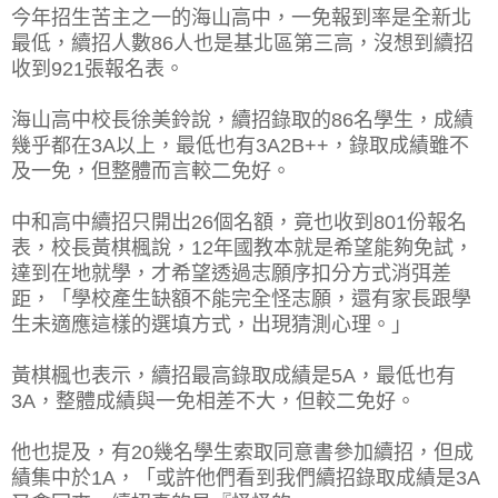
今年招生苦主之一的海山高中，一免報到率是全新北
最低，續招人數86人也是基北區第三高，沒想到續招
收到921張報名表。
海山高中校長徐美鈴說，續招錄取的86名學生，成績
幾乎都在3A以上，最低也有3A2B++，錄取成績雖不
及一免，但整體而言較二免好。
中和高中續招只開出26個名額，竟也收到801份報名
表，校長黃棋楓說，12年國教本就是希望能夠免試，
達到在地就學，才希望透過志願序扣分方式消弭差
距，「學校產生缺額不能完全怪志願，還有家長跟學
生未適應這樣的選填方式，出現猜測心理。」
黃棋楓也表示，續招最高錄取成績是5A，最低也有
3A，整體成績與一免相差不大，但較二免好。
他也提及，有20幾名學生索取同意書參加續招，但成
績集中於1A，「或許他們看到我們續招錄取成績是3A