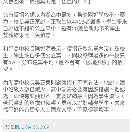
又會回來，續招真的是『怪怪的』。」
北市續招名額以內湖高中最多，帶給附近學校不小壓
力。校長吳正東說，正取生以4A1B者最多，學生多來
自鄰近不錯的公立高中，還有20幾位新北市的學生，
整體結果比一免稍差。
和平高中校長陳智源表示，續招正取名單內沒有私校
生，學生來自多個公立高中，同校移轉最多的一校只
有4人，分布還算平均，應不會有「板塊挪移」的情
況。
內湖高中校長吳正東則對續招有不同看法。他說，國
中班級人數已減少，高中端勢必要有因應措施。他認
為，即使有缺額也不一定要辦續招，因為學生減少，
老師帶班的負擔也較輕，更可以好好輔導學生，未來
搞不好能有更多人上國立大學，不見得是壞事。
於
星期六, 8月 23, 2014