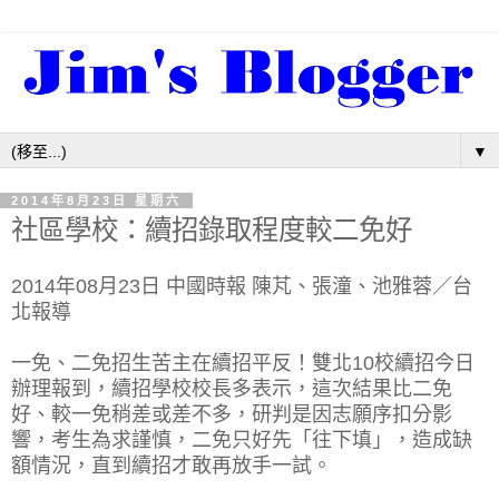
▼
2014年8月23日 星期六
社區學校：續招錄取程度較二免好
2014年08月23日
中國時報
陳芃
、
張潼
、
池雅蓉
／台
北報導
一免、二免招生苦主在續招平反！雙北10校續招今日
辦理報到，續招學校校長多表示，這次結果比二免
好、較一免稍差或差不多，研判是因志願序扣分影
響，考生為求謹慎，二免只好先「往下填」，造成缺
額情況，直到續招才敢再放手一試。