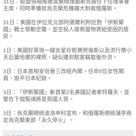
31日：歐盟領袖推選波蘭總理圖斯克擔任下任理事會
主席，同時準備就烏克蘭危機擴大制裁俄羅斯。
31日：美國在伊拉克北部阿邁爾利附近對「伊斯蘭
國」戰士發動空襲，並空投人道救援物資給受困的居
民。
1日：美國好萊塢一線女星珍妮佛勞倫斯以及流行樂小
天后蕾哈娜的裸照，疑似遭到駭客竊取後外流。
3日：日本首相安倍晉三改組內閣，任命5位女性閣
員，追平日本紀錄。
3日：「伊斯蘭國」斬首第2名美國記者索特羅夫，並
警告下個冤魂將是英國人質。
3日：烏克蘭總統波洛申科宣布，和俄羅斯總統蒲亭商
定烏克蘭東部「永久停火」。