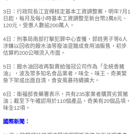
3日：行政院長江宜樺核定基本工資調整案，明年7月1
日起，每月及每小時基本工資調整至新台幣2萬8元、
120元，受惠人數逾200萬人。
4日：刑事局南部打擊犯罪中心查獲，郭姓男子等6人
涉嫌以回收的餿水油等廢油混雜成食用油販售，初步
估算約200公噸流入市面。
5日：餿水油回收再製賣給強冠公司作為「全統香豬
油」，波及眾多知名食品業者。味全、味王、奇美緊
急下架或出面自清，食安風暴持續擴大。
6日：衛福部食藥署表示，共有235家業者購買劣質豬
油；截至下午確認用於110個產品，奇美有20個品項，
味全12項。
國際新聞：