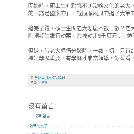
開始時，碩士生有點瞧不起沒啥文化的老大
的，錢是國家的」，就順順風風的搶了大筆
搶完了錢，碩士生問老大怎麼不數一數？老
剛剛發生銀行劫案，共被劫走5千萬元...。
但是，當老大準備分錢時，一數，切！只有2
還是學歷重要，有學歷才能當領導，你看看，
於
星期日, 9月 07, 2014
標籤：
教育
沒有留言:
張貼留言
較新的文章