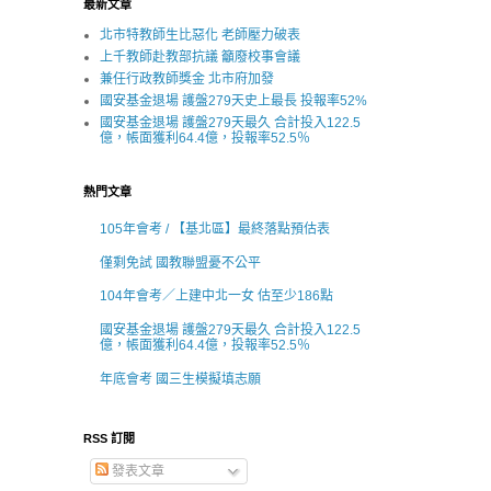
最新文章
北市特教師生比惡化 老師壓力破表
上千教師赴教部抗議 籲廢校事會議
兼任行政教師獎金 北市府加發
國安基金退場 護盤279天史上最長 投報率52%
國安基金退場 護盤279天最久 合計投入122.5
億，帳面獲利64.4億，投報率52.5％
熱門文章
105年會考 / 【基北區】最終落點預估表
僅剩免試 國教聯盟憂不公平
104年會考／上建中北一女 估至少186點
國安基金退場 護盤279天最久 合計投入122.5
億，帳面獲利64.4億，投報率52.5％
年底會考 國三生模擬填志願
RSS 訂閱
發表文章