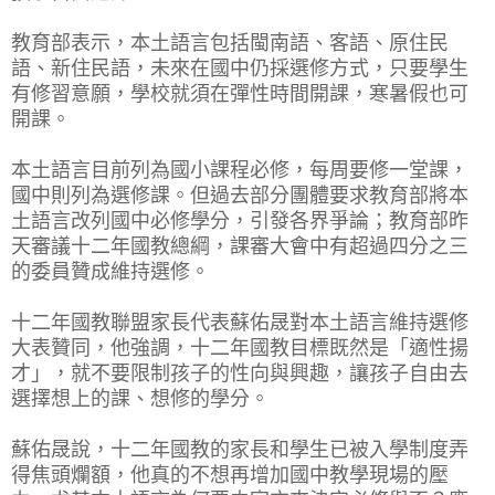
教育部表示，本土語言包括閩南語、客語、原住民
語、新住民語，未來在國中仍採選修方式，只要學生
有修習意願，學校就須在彈性時間開課，寒暑假也可
開課。
本土語言目前列為國小課程必修，每周要修一堂課，
國中則列為選修課。但過去部分團體要求教育部將本
土語言改列國中必修學分，引發各界爭論；教育部昨
天審議十二年國教總綱，課審大會中有超過四分之三
的委員贊成維持選修。
十二年國教聯盟家長代表蘇佑晟對本土語言維持選修
大表贊同，他強調，十二年國教目標既然是「適性揚
才」，就不要限制孩子的性向與興趣，讓孩子自由去
選擇想上的課、想修的學分。
蘇佑晟說，十二年國教的家長和學生已被入學制度弄
得焦頭爛額，他真的不想再增加國中教學現場的壓