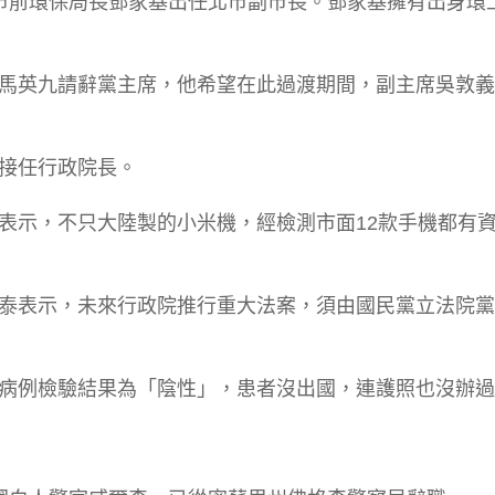
市前環保局長鄧家基出任北市副市長。鄧家基擁有出身環
席馬英九請辭黨主席，他希望在此過渡期間，副主席吳敦
國接任行政院長。
表示，不只大陸製的小米機，經檢測市面12款手機都有
鴻泰表示，未來行政院推行重大法案，須由國民黨立法院
拉病例檢驗結果為「陰性」，患者沒出國，連護照也沒辦