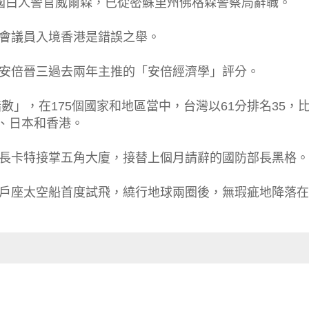
國白人警官威爾森，已從密蘇里州佛格森警察局辭職。
國會議員入境香港是錯誤之舉。
相安倍晉三過去兩年主推的「安倍經濟學」評分。
指數」，在175個國家和地區當中，台灣以61分排名35，
坡、日本和香港。
部長卡特接掌五角大廈，接替上個月請辭的國防部長黑格。
獵戶座太空船首度試飛，繞行地球兩圈後，無瑕疵地降落