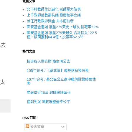
最新文章
北市特教師生比惡化 老師壓力破表
上千教師赴教部抗議 籲廢校事會議
兼任行政教師獎金 北市府加發
國安基金退場 護盤279天史上最長 投報率52%
國安基金退場 護盤279天最久 合計投入122.5
億，帳面獲利64.4億，投報率52.5％
比去
熱門文章
技專各入學管道 簡章明公告
105年會考 / 【基北區】最終落點預估表
107年會考 / 基北區公立高中職落點最終預估
在太
表
年薪增近10萬 教師拚讀碩班
僅剩免試 國教聯盟憂不公平
RSS 訂閱
發表文章