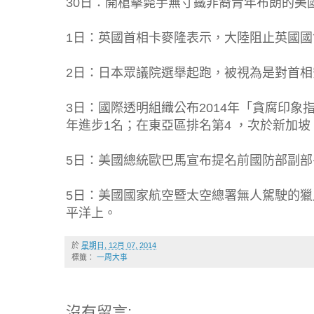
30日：開槍擊斃手無寸鐵非裔青年布朗的美
1日：英國首相卡麥隆表示，大陸阻止英國
2日：日本眾議院選舉起跑，被視為是對首
3日：國際透明組織公布2014年「貪腐印象
年進步1名；在東亞區排名第4 ，次於新加
5日：美國總統歐巴馬宣布提名前國防部副
5日：美國國家航空暨太空總署無人駕駛的
平洋上。
於
星期日, 12月 07, 2014
標籤：
一周大事
沒有留言: