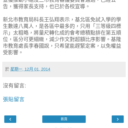
告，獲得家長支持，也已於各校宣導。
新北市教育局科長王弘翔表示，基北區免試入學的學
生數達八萬人，是各區中最多的，只用「三等級四標
示」太粗略，將量尺轉化成的會考總積點排在第五順
位，區分可更細緻，減少作文對超額比序影響。基隆
市教育處長李春國說，只希望能趕緊定案，以免權益
受影響。
於
星期一, 12月 01, 2014
沒有留言:
張貼留言
‹
›
首頁