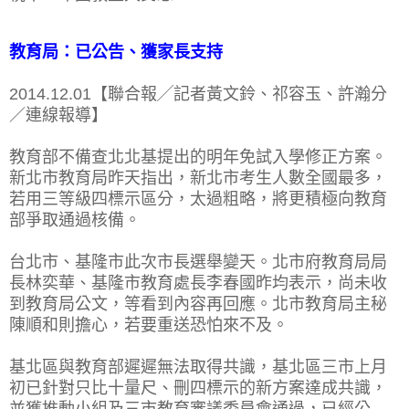
教育局：已公告、獲家長支持
2014.12.01【聯合報╱記者黃文鈴、祁容玉、許瀚分
／連線報導】
教育部不備查北北基提出的明年免試入學修正方案。
新北市教育局昨天指出，新北市考生人數全國最多，
若用三等級四標示區分，太過粗略，將更積極向教育
部爭取通過核備。
台北市、基隆市此次市長選舉變天。北市府教育局局
長林奕華、基隆市教育處長李春國昨均表示，尚未收
到教育局公文，等看到內容再回應。北市教育局主秘
陳順和則擔心，若要重送恐怕來不及。
基北區與教育部遲遲無法取得共識，基北區三市上月
初已針對只比十量尺、刪四標示的新方案達成共識，
並獲推動小組及三市教育審議委員會通過，已經公