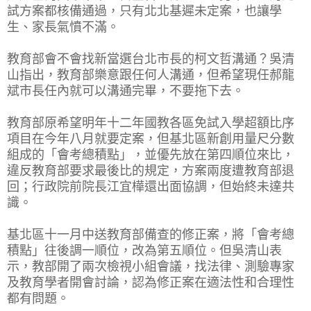
試方案都核備通過，只有北北基遲未定案，也讓學
生、家長氣憤不滿。
教育部會不會找新當選台北市長的柯文哲溝通？吳清
山指出，教育部樂意跟任何人溝通，但希望現任郝龍
斌市長任內就可以溝通完畢，不要拖下去。
教育部原希望明年十二年國教各區免試入學超額比序
項目在今年八月就要定案，但基北區新創用量尺分數
組成的「會考總積點」，並優先放在第四順位來比，
違反教育部要求最後比的規定，方案兩度遭教育部退
回；行政院前院長江宜樺還出面協調，但始終未達共
識。
基北區十一月中送教育部備查的修正案，將「會考總
積點」往後調一順位，改為第五順位。但吳清山表
示，教部開了兩次檢視小組會議，找法律、測驗專家
及教育學者開會討論，認為修正案在適法性和合理性
都有問題。