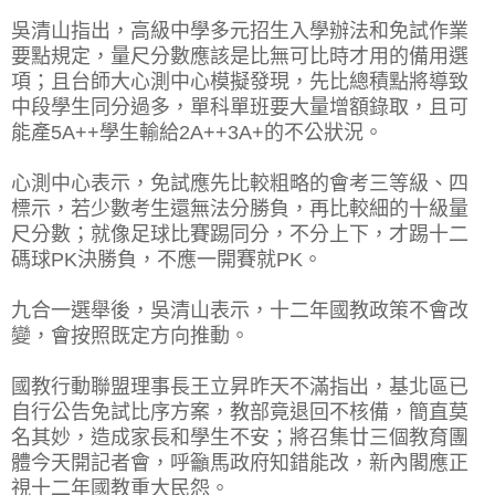
吳清山指出，高級中學多元招生入學辦法和免試作業
要點規定，量尺分數應該是比無可比時才用的備用選
項；且台師大心測中心模擬發現，先比總積點將導致
中段學生同分過多，單科單班要大量增額錄取，且可
能產5A++學生輸給2A++3A+的不公狀況。
心測中心表示，免試應先比較粗略的會考三等級、四
標示，若少數考生還無法分勝負，再比較細的十級量
尺分數；就像足球比賽踢同分，不分上下，才踢十二
碼球PK決勝負，不應一開賽就PK。
九合一選舉後，吳清山表示，十二年國教政策不會改
變，會按照既定方向推動。
國教行動聯盟理事長王立昇昨天不滿指出，基北區已
自行公告免試比序方案，教部竟退回不核備，簡直莫
名其妙，造成家長和學生不安；將召集廿三個教育團
體今天開記者會，呼籲馬政府知錯能改，新內閣應正
視十二年國教重大民怨。