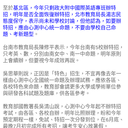
至於
基北區，今年只剩政大附中國際英語專班辦特
招，明年是否全面恢復辦特招，北市教育局長湯志民
態度保守，表示尚未和學校討論，但他認為，如要辦
特招，應由心測中心統一命題，不要由學校自己命
題、考新題型
。
台南市教育局長陳修平表示，今年台南有5校辦特招，
只考英、數，分別由南女中、南一中命題，明年原則
上會續辦，但要視今年成效再說。
吳思華則說，正因是「特色」招生，不宜再像去年一
樣由心測中心全國統一命題及辦理試務，應依各區、
各校特色來命題，教育部會請更多大學或學術單位參
與研發各科試題及題庫，供各區參考。
教育部國教署長吳清山說，心測中心今年起不辦特招
考試，由各區、各校自辦，明年比照辦理，盼和今年
預定期程一樣，免試、特招一次分發到位，在6月底、
最晚7月初完成所有考招，讓考生安心放暑假。