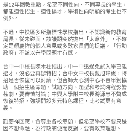
是12年國教重點，希望不同性向、不同專長的學生，
都能適性招生、適性揚才，學術性向明顯的考生也不
例外。
不過，中投區多所指標性學校指出，不認識新的教育
局長、從未碰面，該議題突然拋出「太意外」，不確
定是顏慶祥的個人意見或多數家長們的提議，「行動
政府」不該以升學問題拚有感。
台中一中校長陳木柱指出，中一中透過免試入學已能
選才，沒必要再辦特招；台中女中校長戴旭璋說，特
招是否恢復可以討論，但台師大心測中心不會單獨協
助一個招生區命題，試題方向、題型和考試時程影響
甚劇，要審慎討論；中興大學附中校長游源忠不贊成
恢復特招，強調開設多元特色課程，比考試更有意
義。
顏慶祥回應，會尊重各校意願，但希望學校不要只是
因不想命題、為行政簡便而反對，要有教育理想。