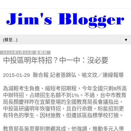
▼
2015年1月29日 星期四
中投區明年特招？中一中：沒必要
2015-01-29 聯合報 記者張錦弘、喻文玟／連線報導
為減輕考生負擔、縮短考招期程，今年全國只剩8所高
中辦特招，占總招生名額不到1%。不過，台中市教育
局長顏慶祥昨在宜蘭登場的全國教育局長會議指出，
中投區研議明年恢復特招，且自行命題，盼能招到更
有特色的學生、因材施教，但遭該區指標學校打臉。
教育部長吳思華則樂觀其成，他強調，推動多元入學