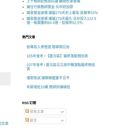
上千教師赴教部抗議 籲廢校事會議
兼任行政教師獎金 北市府加發
國安基金退場 護盤279天史上最長 投報率52%
國安基金退場 護盤279天最久 合計投入122.5
億，帳面獲利64.4億，投報率52.5％
熱門文章
技專各入學管道 簡章明公告
105年會考 / 【基北區】最終落點預估表
107年會考 / 基北區公立高中職落點最終預估
表
僅剩免試 國教聯盟憂不公平
年薪增近10萬 教師拚讀碩班
RSS 訂閱
發表文章
留言
的文章