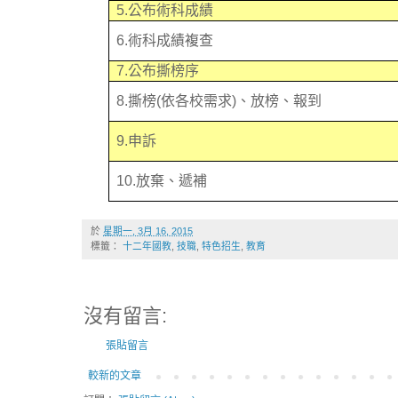
5.
公布術科成績
6.
術科成績複查
7.
公布撕榜序
8.
撕榜
(
依各校需求
)
、放榜、報到
9.
申訴
10.
放棄、遞補
於
星期一, 3月 16, 2015
標籤：
十二年國教
,
技職
,
特色招生
,
教育
沒有留言:
張貼留言
較新的文章