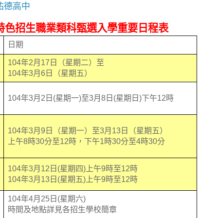
祐德高中
特色招生職業類科甄選入學重要日程表
日期
104
年
2
月
17
日（星期二）至
104
年
3
月
6
日（星期五）
104
年
3
月
2
日
(
星期一
)
至
3
月
8
日
(
星期日
)
下午
12
時
104
年
3
月
9
日（星期一）至
3
月
13
日（星期五）
上午
8
時
30
分至
12
時，下午
1
時
30
分至
4
時
30
分
104
年
3
月
12
日
(
星期四
)
上午
9
時至
12
時
104
年
3
月
13
日
(
星期五
)
上午
9
時至
12
時
104
年
4
月
25
日
(
星期六
)
時間及地點詳見各招生學校簡章