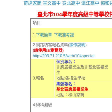
育達家商
景文高中
泰北高中
滬江高中
協和
臺北市
104
學年度高級中等學校
項目
1.
下載簡章
下載准考證
2.
網路填寫報名資料(
操作說明
)
(請使用IE瀏覽器)
http://203.71.210.5/web/104special
個別報名：
非應屆畢業生及非基北區畢業
生
3.
報名
地點
:
各招生學校
集體報名：
基北區應屆畢業生
地點：松山家商
4.
術科測驗