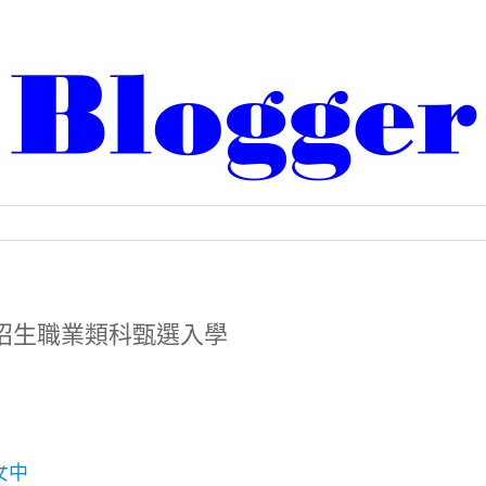
色招生職業類科甄選入學
女中