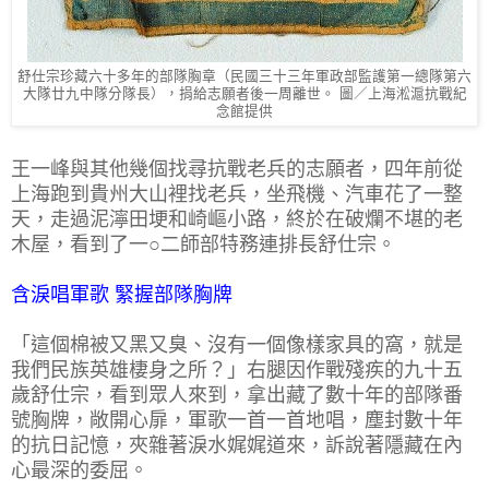
舒仕宗珍藏六十多年的部隊胸章（民國三十三年軍政部監護第一總隊第六
大隊廿九中隊分隊長），捐給志願者後一周離世。 圖／上海淞滬抗戰紀
念館提供
王一峰與其他幾個找尋抗戰老兵的志願者，四年前從
上海跑到貴州大山裡找老兵，坐飛機、汽車花了一整
天，走過泥濘田埂和崎嶇小路，終於在破爛不堪的老
木屋，看到了一○二師部特務連排長舒仕宗。
含淚唱軍歌 緊握部隊胸牌
「這個棉被又黑又臭、沒有一個像樣家具的窩，就是
我們民族英雄棲身之所？」右腿因作戰殘疾的九十五
歲舒仕宗，看到眾人來到，拿出藏了數十年的部隊番
號胸牌，敞開心扉，軍歌一首一首地唱，塵封數十年
的抗日記憶，夾雜著淚水娓娓道來，訴說著隱藏在內
心最深的委屈。