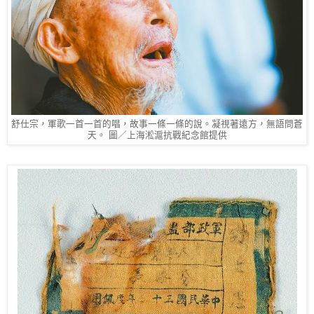
舒仕宗，軍歌一首一首的唱，故事一條一條的說。凝視著遠方，無語問蒼
天。 圖／上海淞滬抗戰紀念館提供