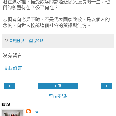
泡在淚水裡，備受欺辱的熬過悲慘又漫長的一生，他
們的尊嚴何在？公平何在？
志願者向老兵下跪，不是代表國家致歉，是以個人的
悲憤，向世人控訴這個社會的荒謬與無情。
於
星期日, 5月 03, 2015
沒有留言:
張貼留言
‹
›
首頁
查看網路版
關於我
Jim