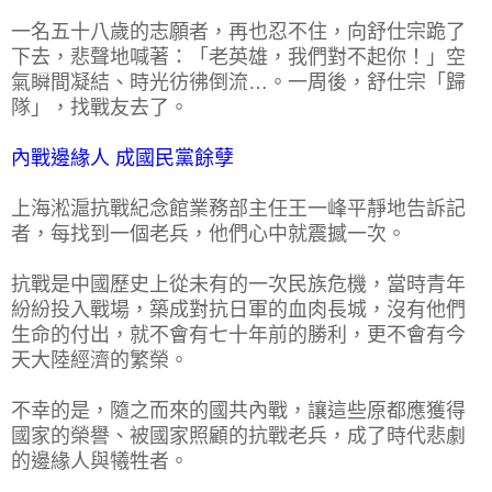
一名五十八歲的志願者，再也忍不住，向舒仕宗跪了
下去，悲聲地喊著：「老英雄，我們對不起你！」空
氣瞬間凝結、時光彷彿倒流…。一周後，舒仕宗「歸
隊」，找戰友去了。
內戰邊緣人 成國民黨餘孽
上海淞滬抗戰紀念館業務部主任王一峰平靜地告訴記
者，每找到一個老兵，他們心中就震撼一次。
抗戰是中國歷史上從未有的一次民族危機，當時青年
紛紛投入戰場，築成對抗日軍的血肉長城，沒有他們
生命的付出，就不會有七十年前的勝利，更不會有今
天大陸經濟的繁榮。
不幸的是，隨之而來的國共內戰，讓這些原都應獲得
國家的榮譽、被國家照顧的抗戰老兵，成了時代悲劇
的邊緣人與犧牲者。