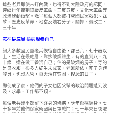
這些老兵即使未打內戰，也得不到大陸政府的認同，
連續卅年遭到鎮壓反革命、三反五反、文化大革命等
政治運動衝擊。幾乎每個人都被打成國民黨戰犯、餘
孽、歷史反革命、地富反壞右分子，關押、勞改二、
三十年。
窩在最底層 撿破爛養自己
絕大多數國民黨老兵恢復自由後，都已六、七十歲以
上，生活在最底層，靠撿破爛維生，有的直到八、九
十歲，還在做工養活自己；住的是破爛的房子，穿的
是臭衣服，很多人終生未成家，老無所依，死了身體
發臭，也沒人管，每天活在貧困、惶恐的日子。
即使成了家，他們的子女也因父輩的政治問題遭到波
及，求學、工作都不順。
每個老兵幾乎都留下終身的殘疾，晚年傷痛纏身。七
十多年前他們保家衛國與日軍戰鬥；七十年來日夜浸