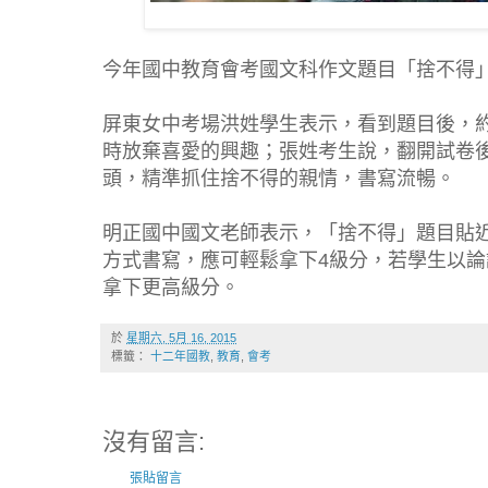
今年國中教育會考國文科作文題目「捨不得
屏東女中考場洪姓學生表示，看到題目後，
時放棄喜愛的興趣；張姓考生說，翻開試卷
頭，精準抓住捨不得的親情，書寫流暢。
明正國中國文老師表示，「捨不得」題目貼
方式書寫，應可輕鬆拿下4級分，若學生以
拿下更高級分。
於
星期六, 5月 16, 2015
標籤：
十二年國教
,
教育
,
會考
沒有留言:
張貼留言