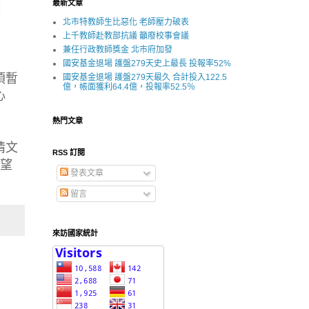
最新文章
北市特教師生比惡化 老師壓力破表
上千教師赴教部抗議 籲廢校事會議
兼任行政教師獎金 北市府加發
國安基金退場 護盤279天史上最長 投報率52%
須暫
國安基金退場 護盤279天最久 合計投入122.5
億，帳面獲利64.4億，投報率52.5％
心
熱門文章
情文
RSS 訂閱
可望
發表文章
留言
來訪國家統計