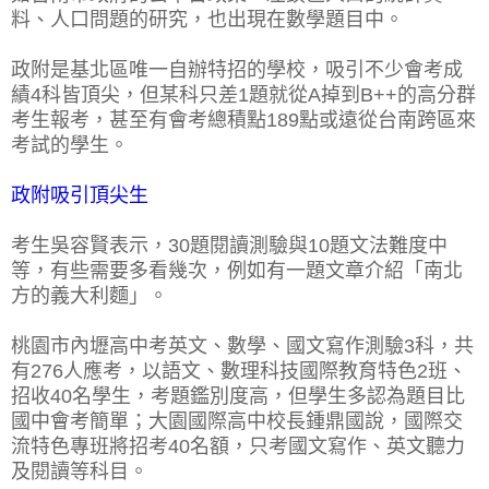
料、人口問題的研究，也出現在數學題目中。
政附是基北區唯一自辦特招的學校，吸引不少會考成
績4科皆頂尖，但某科只差1題就從A掉到B++的高分群
考生報考，甚至有會考總積點189點或遠從台南跨區來
考試的學生。
政附吸引頂尖生
考生吳容賢表示，30題閱讀測驗與10題文法難度中
等，有些需要多看幾次，例如有一題文章介紹「南北
方的義大利麵」。
桃園市內壢高中考英文、數學、國文寫作測驗3科，共
有276人應考，以語文、數理科技國際教育特色2班、
招收40名學生，考題鑑別度高，但學生多認為題目比
國中會考簡單；大園國際高中校長鍾鼎國說，國際交
流特色專班將招考40名額，只考國文寫作、英文聽力
及閱讀等科目。