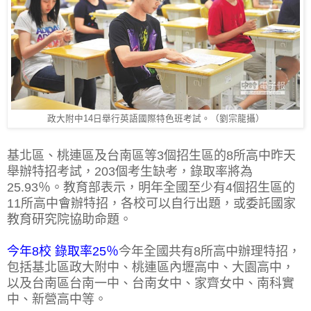
政大附中14日舉行英語國際特色班考試。（劉宗龍攝）
基北區、桃連區及台南區等3個招生區的8所高中昨天
舉辦特招考試，203個考生缺考，錄取率將為
25.93％。教育部表示，明年全國至少有4個招生區的
11所高中會辦特招，各校可以自行出題，或委託國家
教育研究院協助命題。
今年8校 錄取率25％
今年全國共有8所高中辦理特招，
包括基北區政大附中、桃連區內壢高中、大園高中，
以及台南區台南一中、台南女中、家齊女中、南科實
中、新營高中等。