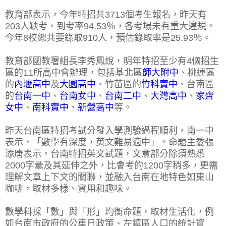
教育部表示，今年特招共3713個考生報名，昨天有
203人缺考，到考率94.53％，各考場未有重大違規。
今年8校總共要錄取910人，預估錄取率是25.93％。
教育部國教署組長李秀鳳說，明年特招至少有4個招生
區的11所高中會辦理，包括基北區
師大附中
、桃連區
的
內壢高中
及
大園高中
、竹苗區的
竹科實中
、台南區
的
台南一中
、
台南女中
、
台南二中
、
大灣高中
、
家齊
女中
、
南科實中
、
新營高中
等。
昨天台南區特招考試分發入學測驗過程順利，南一中
表示，「數學有深度，英文難易適中」。命題主委張
添唐表示，台南特招英文試題，文意部分除須熟悉
2000字彙及其延伸之外，比會考的1200字稍多，更需
理解文章上下文的關聯，並融入台南在地特色如東山
咖啡，取材多樣、實用和趣味。
數學科採「數」與「形」均衡命題，取材生活化，例
如台南市政府的公車日政策、左鎮區人口的統計資