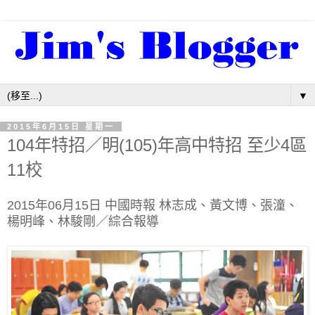
▼
2015年6月15日 星期一
104年特招／明(105)年高中特招 至少4區
11校
2015年06月15日
中國時報
林志成
、
黃文博
、
張潼
、
楊明峰
、
林駿剛
／綜合報導