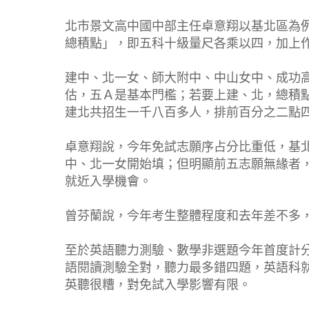
北市景文高中國中部主任卓意翔以基北區為
總積點」，即五科十級量尺各乘以四，加上
建中、北一女、師大附中、中山女中、成功
估，五Ａ是基本門檻；若要上建、北，總積
建北共招生一千八百多人，排前百分之二點
卓意翔說，今年免試志願序占分比重低，基
中、北一女開始填；但明顯前五志願無緣者
就近入學機會。
曾芬蘭說，今年考生整體程度和去年差不多
至於英語聽力測驗、數學非選題今年首度計
語閱讀測驗全對，聽力最多錯四題，英語科
英聽很糟，對免試入學影響有限。