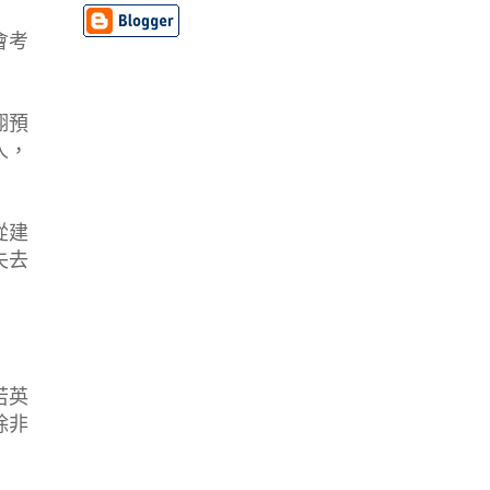
會考
翔預
人，
從建
失去
若英
除非