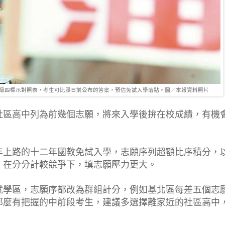
級四標示對照表，考生可比照日前公布的答案，預估免試入學落點。圖／本報資料照片
社區高中列為前幾個志願，將來入學後拚在校成績，有機
年上路的十二年國教免試入學，志願序列超額比序積分，
，在分分計較競爭下，填志願壓力更大。
就學區，志願序都改為群組計分，例如基北區每差五個志
那麼有把握的中前段考生，建議多選擇離家近的社區高中