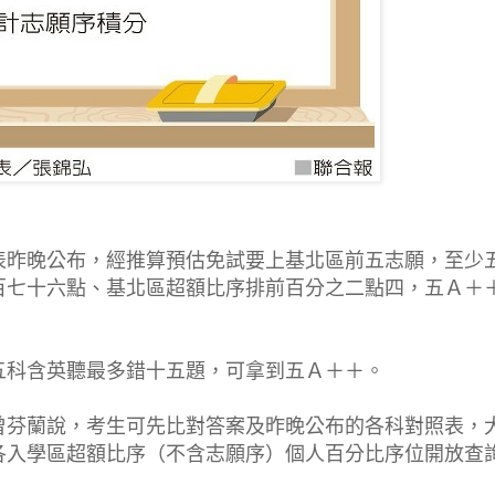
表昨晚公布，經推算預估免試要上基北區前五志願，至少
百七十六點、基北區超額比序排前百分之二點四，五Ａ＋
五科含英聽最多錯十五題，可拿到五Ａ＋＋。
曾芬蘭說，考生可先比對答案及昨晚公布的各科對照表，
各入學區超額比序（不含志願序）個人百分比序位開放查