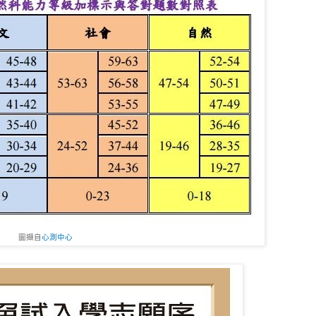
圖擷自
心測中心