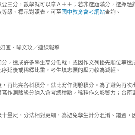
只要三分，數學就可以拿Ａ＋＋；若非選題滿分，選擇題
及等級、標示對照表，可至
國中教育會考網站
查詢。
萍、徐如宜、喻文玟／連線報導
扣分，造成許多學生高分低就，或因作文列優先順位等造
比序延後或稀釋比重，考生填志願的壓力較為減輕。
後，再比完各科積分，就比寫作測驗積分。為了避免再次
將寫作測驗級分納入會考總積點，稀釋作文影響力；台南
級十量尺，分法相對更細，為避免學生計分混淆、錯置，