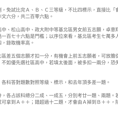
例，免試比完Ａ、Ｂ、Ｃ三等級，不比四標示，直接比「
作文六分，共二百零六點。
高中、松山高中、政大附中等基北區男女前五志願，卓意
點一百七十六點是門檻；以序位來看，基北區考生七萬多
四，錄取機率高。
北區差五個志願才扣一分，有機會上前五志願者，可放膽
，不如優先選社區高中，若填太後面，被多扣一兩分，恐
，各科答對題數對照等級、標示，和去年頂多差一題。
分，各占該科總分二成、一成五，分別考廿一題、兩題。
就可拿到Ａ＋＋；錯超過十二題，才會由Ａ掉到Ｂ＋＋，