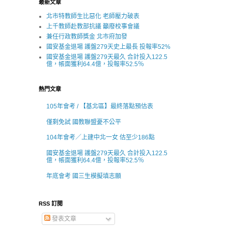
最新文章
北市特教師生比惡化 老師壓力破表
上千教師赴教部抗議 籲廢校事會議
兼任行政教師獎金 北市府加發
國安基金退場 護盤279天史上最長 投報率52%
國安基金退場 護盤279天最久 合計投入122.5
億，帳面獲利64.4億，投報率52.5％
熱門文章
105年會考 / 【基北區】最終落點預估表
僅剩免試 國教聯盟憂不公平
104年會考／上建中北一女 估至少186點
國安基金退場 護盤279天最久 合計投入122.5
億，帳面獲利64.4億，投報率52.5％
年底會考 國三生模擬填志願
RSS 訂閱
發表文章