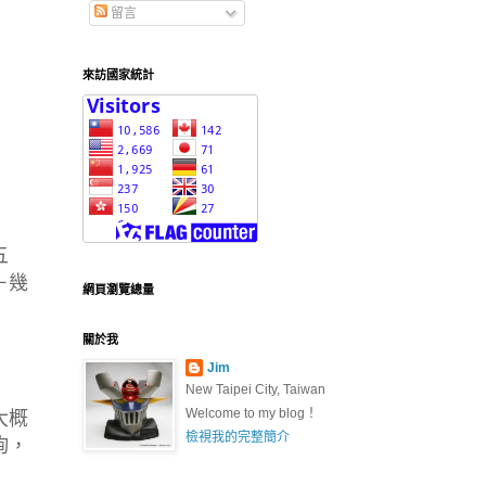
留言
來訪國家統計
五
＋幾
網頁瀏覽總量
關於我
Jim
New Taipei City, Taiwan
Welcome to my blog！
大概
檢視我的完整簡介
詢，