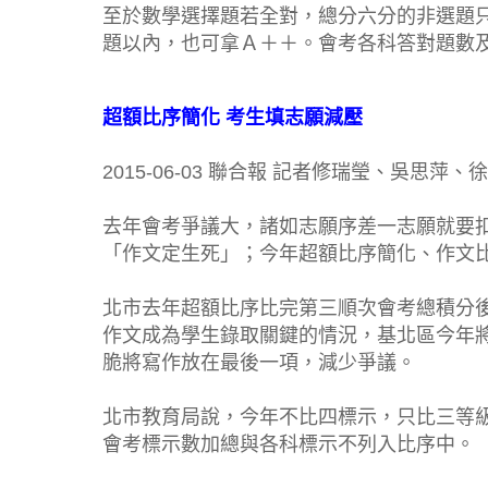
至於數學選擇題若全對，總分六分的非選題
題以內，也可拿Ａ＋＋。會考各科答對題數
超額比序簡化 考生填志願減壓
2015-06-03 聯合報 記者修瑞瑩、吳思
去年會考爭議大，諸如志願序差一志願就要
「作文定生死」；今年超額比序簡化、作文
北市去年超額比序比完第三順次會考總積分
作文成為學生錄取關鍵的情況，基北區今年
脆將寫作放在最後一項，減少爭議。
北市教育局說，今年不比四標示，只比三等
會考標示數加總與各科標示不列入比序中。