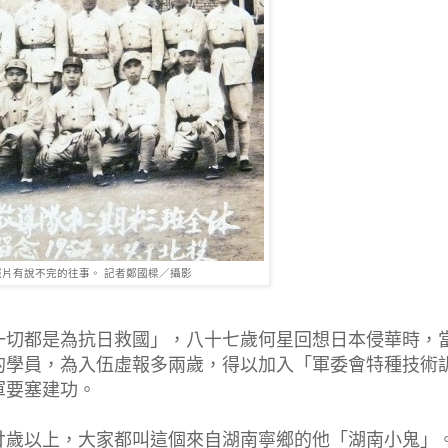
片有說不完的往事。 記者鄭國樑／攝影
一切都是為抗日救國」，八十七歲何星回想日本侵華時，
的學員，為入伍虛報多兩歲，得以加入「軍委會特種技術
軍要塞建功。
廿歲以上，大家都叫這個來自湖南寧鄉的他「湖南小鬼」