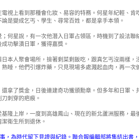
在電視上看到那種會化妝、易容的特務。何星年紀輕、肯
不論是變成乞丐、學生、尋常百姓，都是拿手本領。
覺；何星說，有一次他潛入日軍占領區，時機到了設法聯
後成功擊潰日軍，獲得嘉獎。
與日本人聚會場所，撿著剩菜剩飯吃，跟真乞丐沒兩樣，
、熟睡，他們引爆炸藥，只見現場多處濺起血肉，再一次
，還拿了獎金，日後連建奇功獲頒勳章。但多年和日軍、
刺刀刺穿的疤痕。
從基隆上岸，一度到高雄鳳山、現在的新北蘆洲服務，最
清潔衛生所到退休。
故事，為時代留下見證與紀錄。聯合報編輯部將集結出書