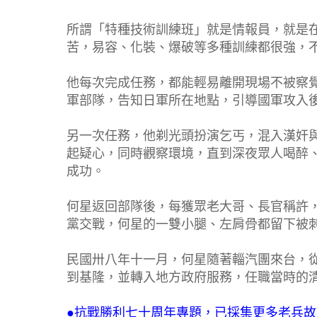
所謂「特種技術訓練班」就是情報員，就是
苦，易容、化裝、爆破等多種訓練都很強，
他每次完成任務，都能輕易離開現場不被察
軍部隊，告知日軍所在地點，引導國軍攻入
另一次任務，他剃光頭扮演乞丐，混入漢奸
起疑心，同時觀察環境，直到深夜眾人喝醉
成功。
何星返回部隊後，每獲眾老大哥、長官稱許
黨交戰，何星的一雙小腿、左肩骨都留下被
民國卅八年十一月，何星隨著輜汽團來台，
到基隆，並轉入地方政府服務，任職當時的
●抗戰勝利七十周年專題，已採集更多老兵