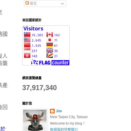
留言
吃
來訪國家統計
絡國
沒人
偷襲
網頁瀏覽總量
共產
37,917,340
關於我
後回
Jim
New Taipei City, Taiwan
Welcome to my blog！
，於
檢視我的完整簡介