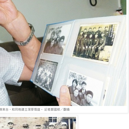
隊來台，和同袍建立深厚情誼。 記者鄭國樑／翻攝