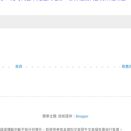
首頁
較舊
簡單主題. 技術提供：
Blogger
.
誤或傳輸中斷不負任何責任，如使用者依本資料交易發生交易損失需自行負責。