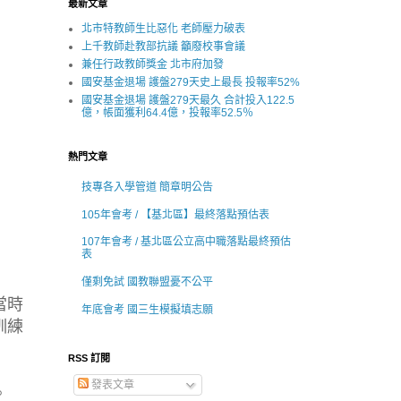
最新文章
北市特教師生比惡化 老師壓力破表
上千教師赴教部抗議 籲廢校事會議
兼任行政教師獎金 北市府加發
國安基金退場 護盤279天史上最長 投報率52%
國安基金退場 護盤279天最久 合計投入122.5
億，帳面獲利64.4億，投報率52.5％
熱門文章
技專各入學管道 簡章明公告
105年會考 / 【基北區】最終落點預估表
107年會考 / 基北區公立高中職落點最終預估
表
僅剩免試 國教聯盟憂不公平
當時
年底會考 國三生模擬填志願
訓練
RSS 訂閱
發表文章
。