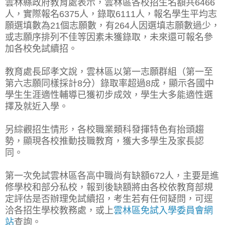
雲林縣政府教育處表示，雲林區各校招生名額共6466
人，實際報名6375人，錄取6111人，報名學生平均志
願選填數為21個志願數，有264人因選填志願數過少，
或志願序排列不佳等因素未獲錄取，未來還可報名參
加各校免試續招。
教育處長邱孝文說，雲林區以第一志願群組（第一至
第六志願同樣採計8分）錄取率超過8成，顯示各國中
學生生涯適性輔導已獲初步成效，學生大多能適性選
擇及就近入學。
另綜觀招生情形，各校職業類科發揮特色有抬頭趨
勢，顯現各校推動技職教育，獲大多學生及家長認
同。
第一次免試雲林區各高中職尚有缺額672人，主要是進
修學校和部分私校，報到後缺額將由各校依教育部規
定評估是否辦理免試續招，考生若有任何疑問，可逕
洽各招生學校教務處，或上
雲林區免試入學委員會網
站
查詢。