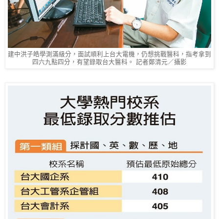
建中洪子皓學測滿級分，面試順利上台大電機，仍想挑戰醫科，指考拿到
四六九點四分，有望錄取台大醫科。 記者鄭清元／攝影