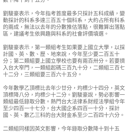
劉駿豪表示，今年指考首度最多只採計五科成績，變
動採計的科系多達三百五十個科系，大約占所有科系
的兩成，無法以去年的分數推估落點，很難算出落點
區，建議考生依興趣與科系的社會評價填選。
劉駿豪表示，第一類組考生如果要上國立大學，以採
計國、英、數、歷、地來說，今年至少要二百五十
分；第二類組要上國立學校也要有兩百卅分。若要擠
入台大窄門，一類組起碼三百九十分，二類組三百七
十二分，三類組要三百六十五分。
今年數學乙頂標比去年少廿分，均標少十四分，英文
頂標降八分，均標少十二分。劉駿豪說，勢必影響一
類組最低錄取分數。熱門台大法律系財經法學組今年
至少四百一十七分，台大國企系四百一十分，採計
國、英、數乙三科的台大財金系至少二百四十六分。
二類組同樣因英文影響，今年錄取分數降十到十五