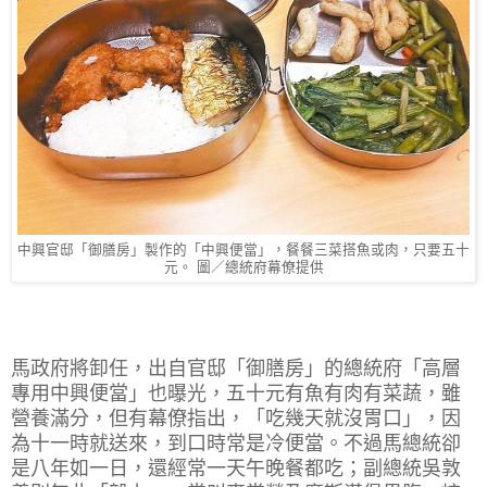
中興官邸「御膳房」製作的「中興便當」，餐餐三菜搭魚或肉，只要五十
元。 圖／總統府幕僚提供
馬政府將卸任，出自官邸「御膳房」的總統府「高層
專用中興便當」也曝光，五十元有魚有肉有菜蔬，雖
營養滿分，但有幕僚指出，「吃幾天就沒胃口」，因
為十一時就送來，到口時常是冷便當。不過馬總統卻
是八年如一日，還經常一天午晚餐都吃；副總統吳敦