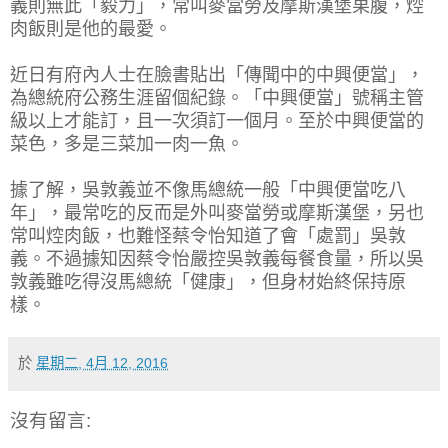
義則無此「毅力」，常叫麥當勞及摩斯漢堡果腹，焢
肉飯則是他的最愛。
近日有府內人士在臉書貼出「傳聞中的中興便當」，
為總統府公務生涯留個紀錄。「中興便當」號稱主管
級以上才能訂，且一次須訂一個月。至於中興便當的
菜色，多是三菜加一肉一魚。
據了解，吳敦義並不像馬總統一般「中興便當吃八
年」，最常吃的反而是外叫麥當勞或摩斯漢堡，另也
常叫焢肉飯，也難怪蔡令怡知道了會「處罰」吳敦
義。不過據知因蔡令怡嚴控吳敦義每餐食量，所以吳
敦義雖吃得沒馬總統「健康」，但身材始終保持原
樣。
於
星期二, 4月 12, 2016
沒有留言: