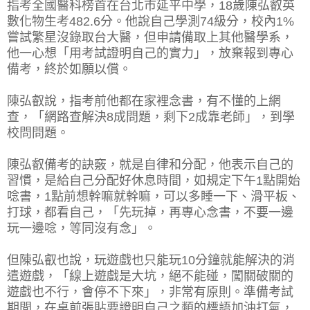
指考全國醫科榜首在台北市延平中學，18歲陳弘叡英
數化物生考482.6分。他說自己學測74級分，校內1%
嘗試繁星沒錄取台大醫，但申請備取上其他醫學系，
他一心想「用考試證明自己的實力」，放棄報到專心
備考，終於如願以償。
陳弘叡說，指考前他都在家裡念書，有不懂的上網
查，「網路查解決8成問題，剩下2成靠老師」，到學
校問問題。
陳弘叡備考的訣竅，就是自律和分配，他表示自己的
習慣，是給自己分配好休息時間，如規定下午1點開始
唸書，1點前想幹嘛就幹嘛，可以多睡一下、滑平板、
打球，都看自己，「先玩掉，再專心念書，不要一邊
玩一邊唸，等同沒有念」。
但陳弘叡也說，玩遊戲也只能玩10分鐘就能解決的消
遣遊戲，「線上遊戲是大坑，絕不能碰，闖關破關的
遊戲也不行，會停不下來」，非常有原則。準備考試
期間，在桌前張貼要證明自己之類的標語加油打氣，