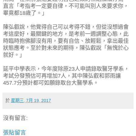
直言「考指考一定要自律，不可能叫別人來要求你，
畢竟都18歲了。」
陳弘叡說，他覺得自己可以考得不錯，但從沒想過會
考這麼好，最關鍵的地方，是考前一週調整心態，此
時臨時抱佛腳沒有用，要有自信、放輕鬆，拿出最佳
狀態應考。至於對未來的期待，陳弘叡說「無愧於心
就好。」
延平中學表示，今年度除原23人申請錄取醫牙學系，
考試分發預估可再增加7人，其中陳弘叡和郭雨讓
457.7分預計都可如願錄取台大醫學系。
於
星期三, 7月 19, 2017
沒有留言:
張貼留言