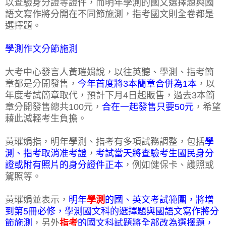
以查驗身分證等證件，而明年學測的國文選擇題與國
語文寫作將分開在不同節施測，指考國文則全卷都是
選擇題。
學測作文分節施測
大考中心發言人黃璀娟說，以往英聽、學測、指考簡
章都是分開發售，
今年首度將3本簡章合併為1本
，以
年度考試簡章取代，預計下月4日起販售，過去3本簡
章分開發售總共100元，
合在一起發售只要50元
，希望
藉此減輕考生負擔。
黃璀娟指，明年學測、指考有多項試務調整，包括
學
測、指考取消准考證
，
考試當天將查驗考生國民身分
證或附有照片的身分證件正本
，例如健保卡、護照或
駕照等。
黃璀娟並表示，
明年
學測
的國、英文考試範圍，將增
到第5冊必修，學測國文科的選擇題與國語文寫作將分
節施測
，另外
指考
的國文科試題將全部改為選擇題，