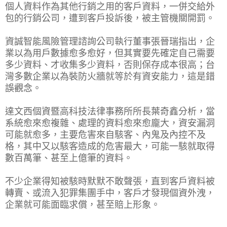
個人資料作為其他行銷之用的客戶資料，一併交給外
包的行銷公司，遭到客戶投訴後，被主管機關開罰。
資誠智能風險管理諮詢公司執行董事張晉瑞指出，企
業以為用戶數據愈多愈好，但其實要先確定自己需要
多少資料、才收集多少資料，否則保存成本很高；台
灣多數企業以為裝防火牆就等於有資安能力，這是錯
誤觀念。
達文西個資暨高科技法律事務所所長葉奇鑫分析，當
系統愈來愈複雜、處理的資料愈來愈龐大，資安漏洞
可能就愈多，主要危害來自駭客、內鬼及內控不及
格，其中又以駭客造成的危害最大，可能一駭就取得
數百萬筆、甚至上億筆的資料。
不少企業得知被駭時默默不敢聲張，直到客戶資料被
轉賣、或流入犯罪集團手中，客戶才發現個資外洩，
企業就可能面臨求償，甚至賠上形象。