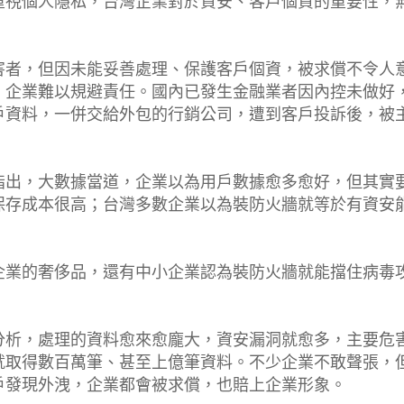
重視個人隱私，台灣企業對於資安、客戶個資的重要性，
害者，但因未能妥善處理、保護客戶個資，被求償不令人
，企業難以規避責任。國內已發生金融業者因內控未做好
戶資料，一併交給外包的行銷公司，遭到客戶投訴後，被
指出，大數據當道，企業以為用戶數據愈多愈好，但其實
保存成本很高；台灣多數企業以為裝防火牆就等於有資安
企業的奢侈品，還有中小企業認為裝防火牆就能擋住病毒
分析，處理的資料愈來愈龐大，資安漏洞就愈多，主要危
就取得數百萬筆、甚至上億筆資料。不少企業不敢聲張，
戶發現外洩，企業都會被求償，也賠上企業形象。