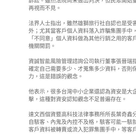
訴訟。雖然法院尚未做出判決，但民眾開始
再視而不見。
法界人士指出，雖然雄獅旅行社自認也是受
外；尤其當客戶個人資料落入詐騙集團手中
「不同意」個人資料做為其他行銷之用的客
機關開罰。
資誠智能風險管理諮詢公司執行董事張晉瑞
確定自己需要多少、才蒐集多少資料，否則
力，這是錯誤的觀念。
他表示，很多台灣中小企業還認為資安是大
擊，這種對資安認知觀念不足普遍存在。
達文西個資暨高科技法律事務所所長葉奇鑫
自駭客、內鬼及內控不及格，駭客可能一駭
客戶資料被轉賣或流入犯罪集團手中，等客