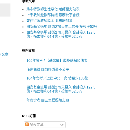
最新文章
北市特教師生比惡化 老師壓力破表
上千教師赴教部抗議 籲廢校事會議
兼任行政教師獎金 北市府加發
國安基金退場 護盤279天史上最長 投報率52%
國安基金退場 護盤279天最久 合計投入122.5
億，帳面獲利64.4億，投報率52.5％
熱門文章
的文章
105年會考 / 【基北區】最終落點預估表
僅剩免試 國教聯盟憂不公平
104年會考／上建中北一女 估至少186點
國安基金退場 護盤279天最久 合計投入122.5
億，帳面獲利64.4億，投報率52.5％
年底會考 國三生模擬填志願
RSS 訂閱
發表文章