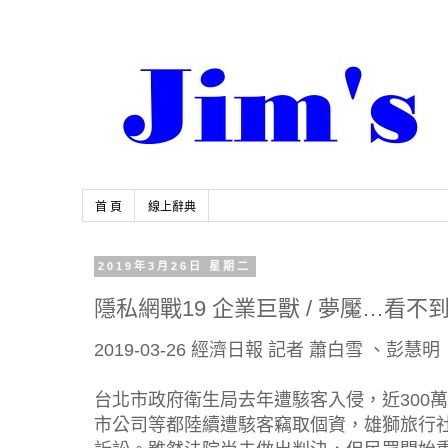
首 頁
線上辭典
2019年3月26日 星期二
隱私網戰19 企業巨獸 / 夢魘…看
2019-03-26 經濟日報 記者 蕭白雪 、彭慧明
台北市政府衛生局去年遭駭客入侵，近300
市公司等都陸續遭駭客竊取個資，雄獅旅行