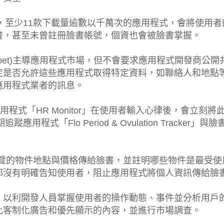
現，至少11款下載量逾數以千萬次的應用程式，會將使用者
書，甚至未曾註冊臉書帳號，個資也會被臉書掌握。
Alphabet)主導應用程式市場，但不會要求應用程式開發商公開
定是否允許這些應用程式取得特定資料，如聯絡人和地點
應用程式業者的訊息。
程式「HR Monitor」在使用者輸入心律後，會立刻將
式「Flo Period & Ovulation Tracker」與臉
用者瀏覽的物件地點與價格傳給臉書，並註明哪些物件是最受使
都沒有明確告知使用者，阻止應用程式將個人資訊傳給臉
，以利開發人員掌握使用者的操作動態、事件並分析用戶
此客制化廣告和優先顯示的內容，並進行市場調查。