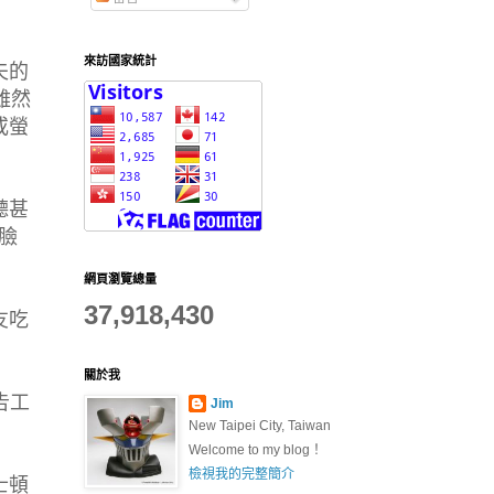
來訪國家統計
夫的
式雖然
或螢
聽甚
臉
網頁瀏覽總量
37,918,430
友吃
關於我
告工
Jim
New Taipei City, Taiwan
Welcome to my blog！
檢視我的完整簡介
士頓