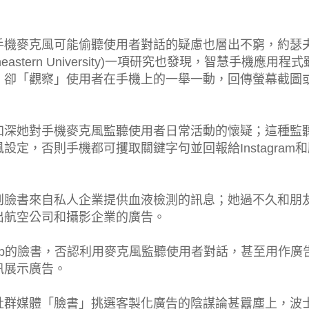
手機麥克風可能偷聽使用者對話的疑慮也層出不窮，約瑟
stern University)一項研究也發現，智慧手機應用程
，卻「觀察」使用者在手機上的一舉一動，回傳螢幕截圖
加深她對手機麥克風監聽使用者日常活動的懷疑；這種監
定，否則手機都可攫取關鍵字句並回報給Instagram和
到臉書來自私人企業提供血液檢測的訊息；她過不久和朋
出航空公司和攝影企業的廣告。
tsApp的臉書，否認利用麥克風監聽使用者對話，甚至用作廣
訊展示廣告。
社群媒體「臉書」挑選客製化廣告的陰謀論甚囂塵上，波