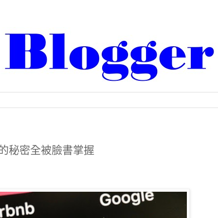
 你的秘密全被臉書掌握