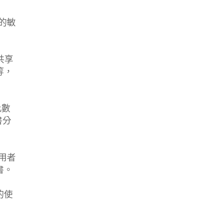
的敏
共享
等，
此數
書分
用者
書。
的使