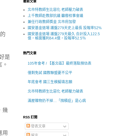
最新文章
北市特教師生比惡化 老師壓力破表
上千教師赴教部抗議 籲廢校事會議
兼任行政教師獎金 北市府加發
國安基金退場 護盤279天史上最長 投報率52%
書的
國安基金退場 護盤279天最久 合計投入122.5
億，帳面獲利64.4億，投報率52.5％
熱門文章
好是
105年會考 / 【基北區】最終落點預估表
言。
僅剩免試 國教聯盟憂不公平
年底會考 國三生模擬填志願
北市特教師生比惡化 老師壓力破表
滿屋雜物扔不掉…「囤積症」是心病
，幾
RSS 訂閱
發表文章
應用
留言