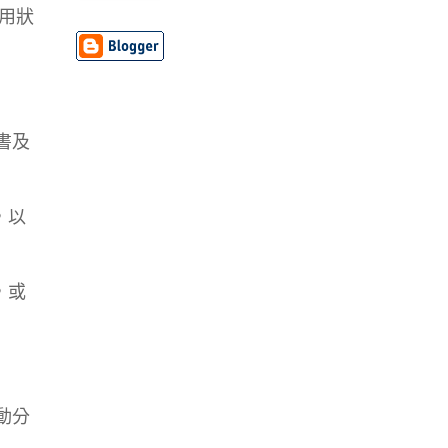
使用狀
書及
，以
，或
動分