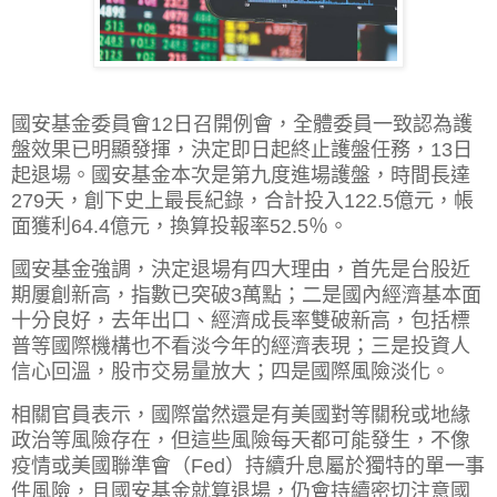
國安基金委員會12日召開例會，全體委員一致認為護
盤效果已明顯發揮，決定即日起終止護盤任務，13日
起退場。國安基金本次是第九度進場護盤，時間長達
279天，創下史上最長紀錄，合計投入122.5億元，帳
面獲利64.4億元，換算投報率52.5％。
國安基金強調，決定退場有四大理由，首先是台股近
期屢創新高，指數已突破3萬點；二是國內經濟基本面
十分良好，去年出口、經濟成長率雙破新高，包括標
普等國際機構也不看淡今年的經濟表現；三是投資人
信心回溫，股市交易量放大；四是國際風險淡化。
相關官員表示，國際當然還是有美國對等關稅或地緣
政治等風險存在，但這些風險每天都可能發生，不像
疫情或美國聯準會（Fed）持續升息屬於獨特的單一事
件風險，且國安基金就算退場，仍會持續密切注意國