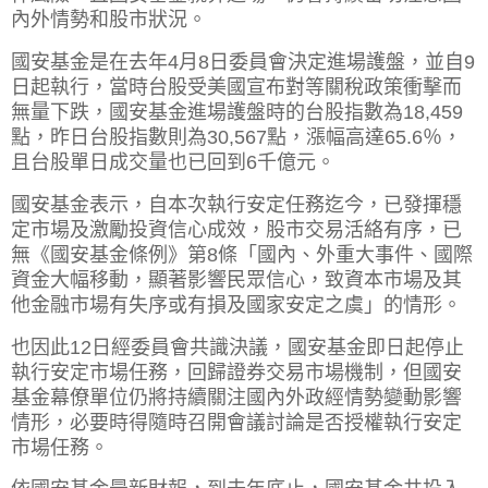
內外情勢和股市狀況。
國安基金是在去年4月8日委員會決定進場護盤，並自9
日起執行，當時台股受美國宣布對等關稅政策衝擊而
無量下跌，國安基金進場護盤時的台股指數為18,459
點，昨日台股指數則為30,567點，漲幅高達65.6％，
且台股單日成交量也已回到6千億元。
國安基金表示，自本次執行安定任務迄今，已發揮穩
定市場及激勵投資信心成效，股市交易活絡有序，已
無《國安基金條例》第8條「國內、外重大事件、國際
資金大幅移動，顯著影響民眾信心，致資本市場及其
他金融市場有失序或有損及國家安定之虞」的情形。
也因此12日經委員會共識決議，國安基金即日起停止
執行安定市場任務，回歸證券交易市場機制，但國安
基金幕僚單位仍將持續關注國內外政經情勢變動影響
情形，必要時得隨時召開會議討論是否授權執行安定
市場任務。