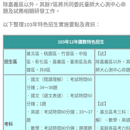
除嘉義區以外，其餘7區將共同委託臺師大心測中心命
題及試務相關研發工作。
以下整理103年特色招生實施要點及資訊：
103年12年國教特色招生
基北區、桃園區、竹苗區、中投
【註】
招生區
區、彰化區、嘉義區、臺南區及高
除嘉義區以外，其
雄區，共8區
師大心測中心命
．國文（閱讀理解）：考試時間60
分鐘；34～38題
．國文（語文表達）：考試時間50
分鐘；1題
【註】
．英語：考試時間60分鐘；33～37
．基北區考三科
題
解）、數學、英
考科
．數學：考試時間80分鐘；選擇題
．其餘各區考六