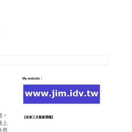
My website：
教。
【未來三天氣象預報】
晚上
外界