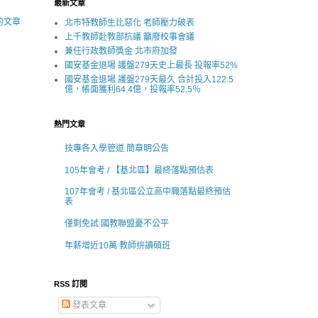
最新文章
的文章
北市特教師生比惡化 老師壓力破表
上千教師赴教部抗議 籲廢校事會議
兼任行政教師獎金 北市府加發
國安基金退場 護盤279天史上最長 投報率52%
國安基金退場 護盤279天最久 合計投入122.5
億，帳面獲利64.4億，投報率52.5％
熱門文章
技專各入學管道 簡章明公告
105年會考 / 【基北區】最終落點預估表
107年會考 / 基北區公立高中職落點最終預估
表
僅剩免試 國教聯盟憂不公平
年薪增近10萬 教師拚讀碩班
RSS 訂閱
發表文章