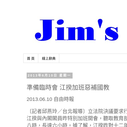
首 頁
線上辭典
2013年6月10日 星期一
準備臨時會 江揆加班惡補國教
2013.06.10 自由時報
〔記者邱燕玲／台北報導〕立法院決議要求
江揆與內閣閣員昨特別加班開會，聽取教育
八時，長達六小時。據了解，江揆昨對十二