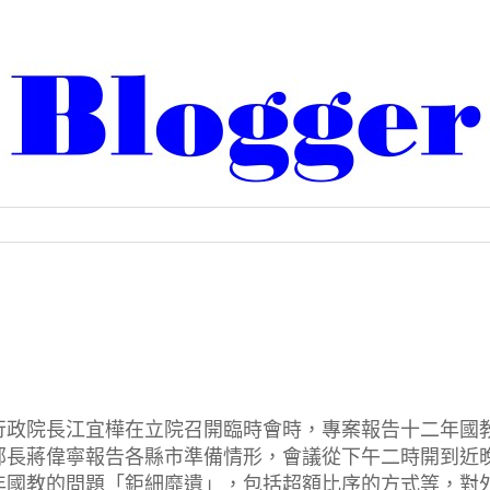
行政院長江宜樺在立院召開臨時會時，專案報告十二年國
部長蔣偉寧報告各縣市準備情形，會議從下午二時開到近
年國教的問題「鉅細靡遺」，包括超額比序的方式等，對