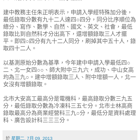
建中教務主任朱正明表示，申請入學經特殊加分後，
最低錄取分數有九十二人達四○四分，同分比序順位為
總分、寫作、數學、自然、國文、英文、社會，最低
錄取比到自然科才分出高下，還增額錄取三人才擺
平。即四○四分有九十二人同分，刷掉其中五十人，錄
取四十二人。
以基測原始分數為基準，今年建中申請入學最低四○
二、北一女四○○、師大附中三九六，成功、中山女高
均為三九○。建中增額錄取三人、附中增額一人，北一
女沒有增額錄取。
北市大安高工最高分是電機科，最高錄取分數三九五
分，最低錄取分數為冷凍科三五七分。北市士林高商
錄取最高分為商業經營科三九○分，最低分是資料處理
科、廣告設計科三三三分。
於
星期二, 7月 09, 2013