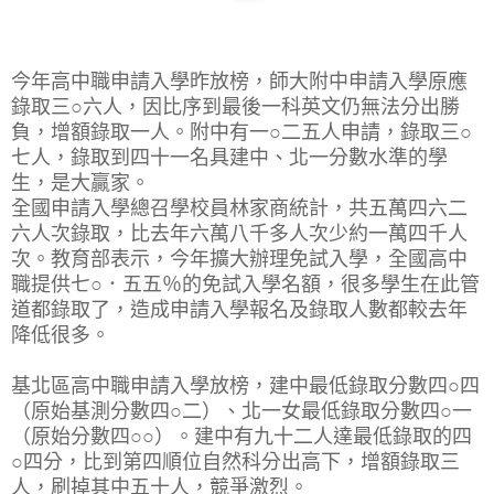
今年高中職申請入學昨放榜，師大附中申請入學原應
錄取三○六人，因比序到最後一科英文仍無法分出勝
負，增額錄取一人。附中有一○二五人申請，錄取三○
七人，錄取到四十一名具建中、北一分數水準的學
生，是大贏家。
全國申請入學總召學校員林家商統計，共五萬四六二
六人次錄取，比去年六萬八千多人次少約一萬四千人
次。教育部表示，今年擴大辦理免試入學，全國高中
職提供七○．五五％的免試入學名額，很多學生在此管
道都錄取了，造成申請入學報名及錄取人數都較去年
降低很多。
基北區高中職申請入學放榜，建中最低錄取分數四○四
（原始基測分數四○二）、北一女最低錄取分數四○一
（原始分數四○○）。建中有九十二人達最低錄取的四
○四分，比到第四順位自然科分出高下，增額錄取三
人，刷掉其中五十人，競爭激烈。