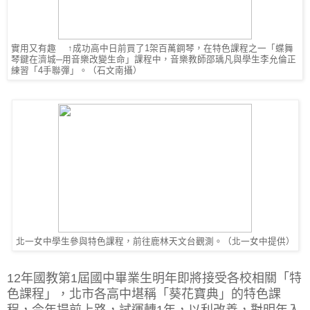
實用又有趣 ↑成功高中日前買了1架百萬鋼琴，在特色課程之一「蝶舞
琴鍵在濟城─用音樂改變生命」課程中，音樂教師邵瑀凡與學生李允倫正
練習「4手聯彈」。（石文南攝）
北一女中學生參與特色課程，前往鹿林天文台觀測。（北一女中提供）
12年國教第1屆國中畢業生明年即將接受各校相關「特
色課程」，北市各高中堪稱「葵花寶典」的特色課
程，今年提前上路，試運轉1年，以利改善，對明年入