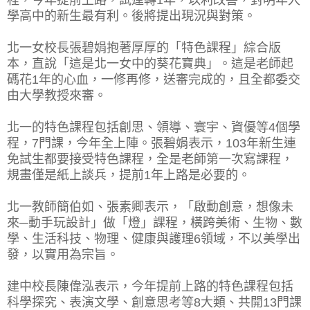
學高中的新生最有利。後將提出現況與對策。
北一女校長張碧娟抱著厚厚的「特色課程」綜合版
本，直說「這是北一女中的葵花寶典」。這是老師起
碼花1年的心血，一修再修，送審完成的，且全都委交
由大學教授來審。
北一的特色課程包括創思、領導、寰宇、資優等4個學
程，7門課，今年全上陣。張碧娟表示，103年新生連
免試生都要接受特色課程，全是老師第一次寫課程，
規畫僅是紙上談兵，提前1年上路是必要的。
北一教師簡伯如、張素卿表示，「啟動創意，想像未
來─動手玩設計」做「燈」課程，橫跨美術、生物、數
學、生活科技、物理、健康與護理6領域，不以美學出
發，以實用為宗旨。
建中校長陳偉泓表示，今年提前上路的特色課程包括
科學探究、表演文學、創意思考等8大類、共開13門課