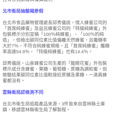
北市衛局抽驗揭摻假
台北市食品藥物管理處長邱秀儀說，情人蜂蜜公司的
「首席純蜂蜜」及益呂蜂蜜公司的「特級純蜂蜜」外
包裝標示分別宣稱「100％純蜂蜜」、「100％的純
造」，但檢出碳同位素比值偏離天然蜂蜜，且攙糖率
大於7％，不符合純蜂蜜規格，且「首席純蜂蜜」攙糖
率高達54.8％，「特級純蜂蜜」也有14.4％。
邱秀儀說，山泉蜂蜜公司生產的「龍眼花蜜」外包裝
標示成分含蜂蜜、果糖、葡萄糖、蔗糖為調和蜜，但
檢驗結果碳同位素比值較接近蔗糖及果糖，一滴真蜂
蜜都沒有。
雲縣衛局認檢測不同
台北市衛生局追蹤產品來源，3件皆來自雲林縣土庫
鎮，移請雲林縣衛生局了解製程。