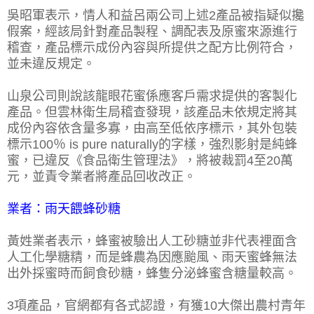
吳昭軍表示，情人和益呂兩公司上述2產品被指疑似攙
假案，經該局針對產品製程、調配表及原蜜來源進行
稽查，產品標示成份內容與所提供之配方比例符合，
並未違反規定。
山泉公司則說該龍眼花蜜係應客戶需求提供的客製化
產品。但雲林衛生局稽查發現，該產品未依規定將其
成份內容依含量多寡，由高至低依序標示，其外包裝
標示100％ is pure naturally的字樣，強烈影射是純蜂
蜜，已違反《食品衛生管理法》，將被裁罰4至20萬
元，並責令業者將產品回收改正。
業者：雨天餵蜂砂糖
黃姓業者表示，蜂蜜被驗出人工砂糖並非代表裡面含
人工化學糖精，而是蜂農為因應颱風、雨天蜜蜂無法
出外採蜜時而飼食砂糖，蜂隻分泌蜂蜜含糖量較高。
3項產品，官網都有各式認證，有獲10大傑出農村青年