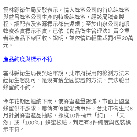
雲林縣衛生局反駁表示，情人蜂蜜公司的首席純蜂蜜
與益呂蜂蜜公司生產的特級純蜂蜜，經該局稽查製
程、調配表及蜜源標示都無違規；至於山泉公司龍眼
蜂蜜確實標示不實，已依《食品衛生管理法》責令業
者將產品下架回收、說明，並依情節輕重裁罰4至20萬
元。
產品純度與標示不符
雲林縣衛生局長吳昭軍說，北市府採用的檢測方法未
經衛生署認可，是沒有獲全國認證的方法，無法驗出
蜂蜜純不純。
今年花期因連續下雨，使蜂蜜產量銳減，市面上國產
蜂蜜供不應求，屢傳有假蜜混淆事件，台北市衛生局8
月針對蜂蜜產品抽驗，採樣10件標示「純」、「天
然」或「100％」蜂蜜檢驗，判定有3件純度與包裝標
示不符。