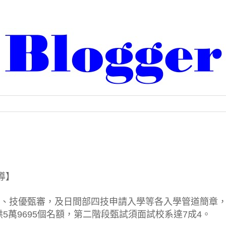
報導】
學、技優甄審，及日間部四技申請入學等各入學管道簡章
萬9695個名額，第二階段甄試須面試校系達7成4。