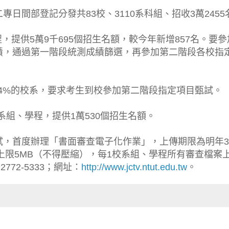
日間部登記分發共83校、3110系科組、招收3萬2455
程，提供5萬9千695個招生名額，較今年新增857名。要參
績，通過第一階段統測成績篩選，再參加第二階段各校指
.4%的校系，要求考生到校參加第二階段指定項目甄試。
系組、學程，提供1萬530個招生名額。
試，首度辦理「書面審查電子化作業」，上傳期限為明年
上限5MB（不得壓縮），每1校系組、學程所有審查檔案
72-5333；網址：
http://www.jctv.ntut.edu.tw
。