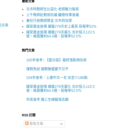
最新文章
北市特教師生比惡化 老師壓力破表
上千教師赴教部抗議 籲廢校事會議
兼任行政教師獎金 北市府加發
的文章
國安基金退場 護盤279天史上最長 投報率52%
國安基金退場 護盤279天最久 合計投入122.5
億，帳面獲利64.4億，投報率52.5％
熱門文章
105年會考 / 【基北區】最終落點預估表
僅剩免試 國教聯盟憂不公平
104年會考／上建中北一女 估至少186點
國安基金退場 護盤279天最久 合計投入122.5
億，帳面獲利64.4億，投報率52.5％
年底會考 國三生模擬填志願
RSS 訂閱
發表文章