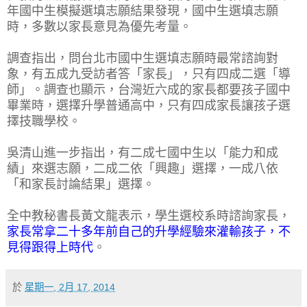
年國中生模擬選填志願結果發現，國中生選填志願
時，多數以家長意見為優先考量。
調查指出，問台北市國中生選填志願時最常諮詢對
象，有五成九受訪者答「家長」，只有四成二選「導
師」。調查也顯示，台灣近六成的家長都要孩子國中
畢業時，選擇升學普通高中，只有四成家長讓孩子選
擇技職學校。
吳清山進一步指出，有二成七國中生以「能力和成
績」來選志願，二成二依「興趣」選擇，一成八依
「和家長討論結果」選擇。
全中教秘書長黃文龍表示，學生選校系時諮詢家長，
家長常拿二十多年前自己的升學經驗來灌輸孩子，不
見得跟得上時代
。
於
星期一, 2月 17, 2014