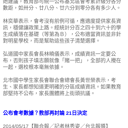
她建議，教育部可統一公布基北區會考累計級分各分
數距，如卅分、廿八分、廿六分到零分各有多少人。
林奕華表示，會考沒有前例可循，應適度提供家長資
訊，穩健讓政策上路。經統計分百之四十到六十的學
生成績落在基礎（等第為Ｂ），公布適當資訊並非針
對明星學校，而是幫助這些孩子清楚選擇。
弘道國中家長會長林曉儀表示，成績資訊一定要公
布，否則孩子填志願就像「賭一把」，全部的人攪在
一起，選校根本毫無依據。
北市國中學生家長會聯合會總會長黃世榮表示，考
生、家長都想知道更明確的分區成績資訊。如果教育
部堅持不公布，家長團體將上街頭抗議。
公布會考數據？教部再討論 21日決定
2014/05/17【聯合報╱記者林秀姿／台北報導】