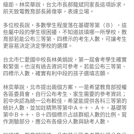
級距。林奕華說，台北市長郝龍斌同家長這項訴求，
前天致電教育部長蔣偉寧，表達立場。
多位校長說，多數學生程度落在基礎等第（Ｂ），這
些屬中段的學生很困擾，不知道該填哪一所學校，教
育部若能公布三等第、四標示的考生人數，可讓考生
更容易決定決定學校的選擇。
台北市仁愛國中校長林美娟說，第一屆會考學生確實
較緊張，也沒有過去資訊可參考。若能公布三等第、
四標示人數，確實有利中段的孩子選填志願。
林奕華說，北市提出兩個方案，一是希望教育部授權
各區委員會，自行公布考生、家生需要的參考資訊；
若中央認為統一公布較佳，希望能提供各科三等第的
統計人數，並加註精熟等第中Ａ＋＋、Ａ＋，基礎等
第中Ｂ＋＋、Ｂ＋四個標示占該群組人數的比例。寫
作測驗部分，應公布各級分人數與缺考人數。