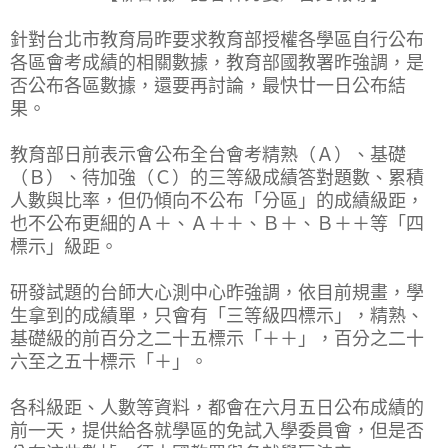
針對台北市教育局昨要求教育部授權各學區自行公布
各區會考成績的相關數據，教育部國教署昨強調，是
否公布各區數據，還要再討論，最快廿一日公布結
果。
教育部日前表示會公布全台會考精熟（Ａ）、基礎
（Ｂ）、待加強（Ｃ）的三等級成績答對題數、累積
人數與比率，但仍傾向不公布「分區」的成績級距，
也不公布更細的Ａ＋、Ａ＋＋、Ｂ＋、Ｂ＋＋等「四
標示」級距。
研發試題的台師大心測中心昨強調，依目前規畫，學
生拿到的成績單，只會有「三等級四標示」，精熟、
基礎級的前百分之二十五標示「＋＋」，百分之二十
六至之五十標示「＋」。
各科級距、人數等資料，都會在六月五日公布成績的
前一天，提供給各就學區的免試入學委員會，但是否