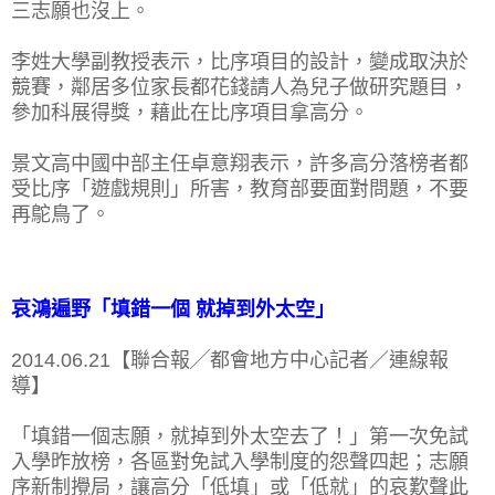
三志願也沒上。
李姓大學副教授表示，比序項目的設計，變成取決於
競賽，鄰居多位家長都花錢請人為兒子做研究題目，
參加科展得獎，藉此在比序項目拿高分。
景文高中國中部主任卓意翔表示，許多高分落榜者都
受比序「遊戲規則」所害，教育部要面對問題，不要
再鴕鳥了。
哀鴻遍野「填錯一個 就掉到外太空」
2014.06.21【聯合報╱都會地方中心記者／連線報
導】
「填錯一個志願，就掉到外太空去了！」第一次免試
入學昨放榜，各區對免試入學制度的怨聲四起；志願
序新制攪局，讓高分「低填」或「低就」的哀歎聲此