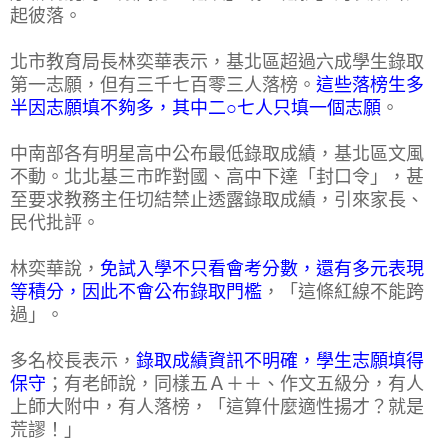
起彼落。
北市教育局長林奕華表示，基北區超過六成學生錄取
第一志願，但有三千七百零三人落榜。
這些落榜生多
半因志願填不夠多，其中二○七人只填一個志願
。
中南部各有明星高中公布最低錄取成績，基北區文風
不動。北北基三市昨對國、高中下達「封口令」，甚
至要求教務主任切結禁止透露錄取成績，引來家長、
民代批評。
林奕華說，
免試入學不只看會考分數，還有多元表現
等積分，因此不會公布錄取門檻
，「這條紅線不能跨
過」。
多名校長表示，
錄取成績資訊不明確，學生志願填得
保守
；有老師說，同樣五Ａ＋＋、作文五級分，有人
上師大附中，有人落榜，「這算什麼適性揚才？就是
荒謬！」