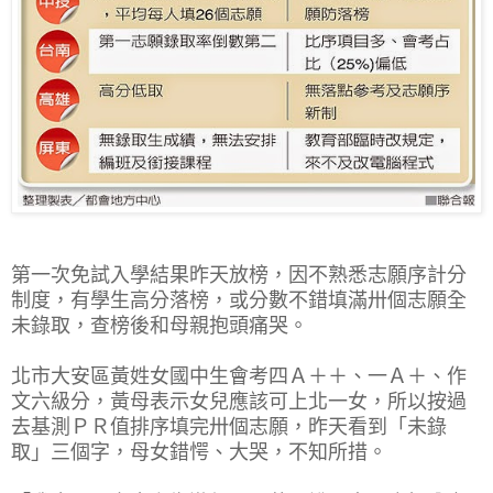
第一次免試入學結果昨天放榜，因不熟悉志願序計分
制度，有學生高分落榜，或分數不錯填滿卅個志願全
未錄取，查榜後和母親抱頭痛哭。
北市大安區黃姓女國中生會考四Ａ＋＋、一Ａ＋、作
文六級分，黃母表示女兒應該可上北一女，所以按過
去基測ＰＲ值排序填完卅個志願，昨天看到「未錄
取」三個字，母女錯愕、大哭，不知所措。