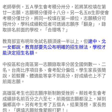
老師舉例，五Ａ學生會考積分卅分，若將某校填在第
廿一志願，志願積分僅得十八分。另一名五B生即使會
考積分僅廿分，將同一校填在第一順位，志願積分可
得卅分，學科成績較低者可透過志願序「翻身」，錄
取排名前面的學校，「合理嗎？」
教育部宣布明年免試名額須達一半以上，但
建中、北
一女都說，教育部要先公布明確的招生辦法，學校才
能決定招生名額
。
中投區和台南區第一志願錄取率分居全國倒數一、二
名。台南比序項目多、會考配分偏低，學生家長張簡
說，若競賽、體適能等拿不到高分，好成績也上不了
前兩志願。
高雄區考生也因志願序新制飽受挫折。蔡姓考生會考
成績排名前百分之六至七，前兩個志願都沒上，掉到
偏鄉高中。另有考生考了五個Ａ，結果落榜，家長抱
怨，「選填志願就像蒙眼打靶！」