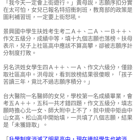
「我今天一定會上街遊行。」黃母說，志願序扣分實
在太可怕，女兒已報名特招衝刺班，教育部的政策是
圖利補習班，一定要上街怒吼。
景興國中學生扶姓考生考二Ａ＋、二Ａ、一Ｂ＋＋、
作文五級分，成績中等，填十九個志願也落榜。扶母
表示，兒子上社區高中應該不算高攀，卻被志願序計
分制度打敗。
另名洪姓女學生四Ａ＋＋、一Ａ、作文六級分，僅錄
取社區高中。洪母說，看到放榜結果很傻眼，「孩子
苦讀三年，竟比不過志願序積分。」
台大醫院一名醫師的女兒，學校第一名成績畢業，會
考五Ａ＋＋，五科一共才錯四題，作文五級分，填志
願時擔心北一女、師大附中上不了，就中規中矩由中
山女高、松山高中開始填，一共填了八個志願，結果
是「未獲錄取」。
「
升學制度消滅了明星高中，現在連好學生也被消