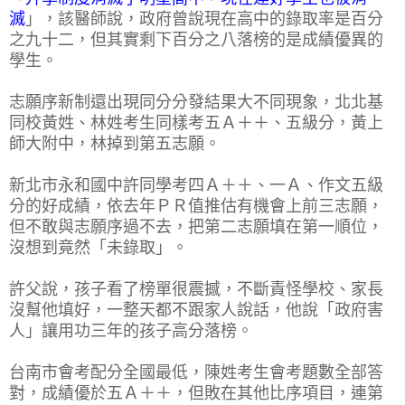
滅
」，該醫師說，政府曾說現在高中的錄取率是百分
之九十二，但其實剩下百分之八落榜的是成績優異的
學生。
志願序新制還出現同分分發結果大不同現象，北北基
同校黃姓、林姓考生同樣考五Ａ＋＋、五級分，黃上
師大附中，林掉到第五志願。
新北市永和國中許同學考四Ａ＋＋、一Ａ、作文五級
分的好成績，依去年ＰＲ值推估有機會上前三志願，
但不敢與志願序過不去，把第二志願填在第一順位，
沒想到竟然「未錄取」。
許父說，孩子看了榜單很震撼，不斷責怪學校、家長
沒幫他填好，一整天都不跟家人說話，他說「政府害
人」讓用功三年的孩子高分落榜。
台南市會考配分全國最低，陳姓考生會考題數全部答
對，成績優於五Ａ＋＋，但敗在其他比序項目，連第