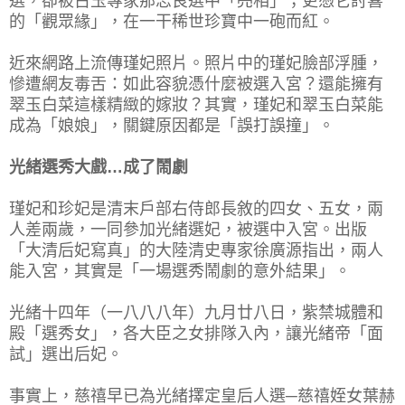
選，卻被古玉專家那志良選中「亮相」；更憑它討喜
的「觀眾緣」，在一干稀世珍寶中一砲而紅。
近來網路上流傳瑾妃照片。照片中的瑾妃臉部浮腫，
慘遭網友毒舌：如此容貌憑什麼被選入宮？還能擁有
翠玉白菜這樣精緻的嫁妝？其實，瑾妃和翠玉白菜能
成為「娘娘」，關鍵原因都是「誤打誤撞」。
光緒選秀大戲…成了鬧劇
瑾妃和珍妃是清末戶部右侍郎長敘的四女、五女，兩
人差兩歲，一同參加光緒選妃，被選中入宮。出版
「大清后妃寫真」的大陸清史專家徐廣源指出，兩人
能入宮，其實是「一場選秀鬧劇的意外結果」。
光緒十四年（一八八八年）九月廿八日，紫禁城體和
殿「選秀女」，各大臣之女排隊入內，讓光緒帝「面
試」選出后妃。
事實上，慈禧早已為光緒擇定皇后人選─慈禧姪女葉赫