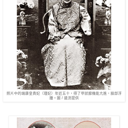
照片中的端康皇貴妃（瑾妃）年近五十，得了甲狀腺機能亢進，臉部浮
腫。圖 / 遠流提供