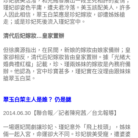
珍妃貌美活潑，和光緒發展出一段生死相許的愛情；
瑾妃卻姿色平庸，遭夫君冷落。美玉該配美人，許多
人因此相信，翠玉白菜應是珍妃嫁妝，卻遭姊姊搶
走；或是珍妃死後流入瑾妃宮中。
清代后妃嫁妝…皇家置辦
但徐廣源指出，在民間，新娘的嫁妝由娘家備辦；皇
家卻相反，清代后妃嫁妝皆由皇家置辦。據「光緒大
婚典禮紅檔」記載，珍、瑾兩姊妹的嫁妝是內務府備
辦。他認為，宮中珍寶甚多，瑾妃實在沒理由跟妹妹
搶翠玉白菜。
翠玉白菜主人是誰？ 仍是謎
2014.06.30【聯合報╱記者陳宛茜／台北報導】
一場選妃鬧劇讓珍妃、瑾妃意外「飛上枝頭」，姊妹
倆一起入宮，命運卻大不同。珍妃貌美受寵，遭婆婆