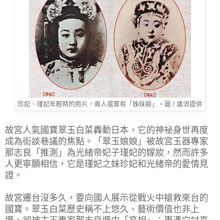
珍妃、瑾妃年輕時的照片，兩人還算有「姊妹臉」。圖 / 遠流提供
故宮人氣國寶翠玉白菜轟動日本，它的神祕身世再度
成為街談巷議的焦點。「翠玉娘娘」被故宮玉器專家
那志良「推測」為光緒帝妃子瑾妃的嫁妝，然而許多
人更寧願相信，它是瑾妃之妹珍妃和光緒帝的愛情見
證。
故宮遷台沒多久，要向國人展示從戰火中搶救來台的
國寶。翠玉白菜歷史稱不上悠久、藝術價值也非上