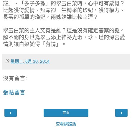
寵」、「多子多孫」的翠玉白菜時，心中可有感慨？
比起獲得愛情、短命卻一生精采的珍妃，獲得權力、
長壽卻孤單的瑾妃，兩姊妹誰比較幸運？
翠玉白菜的主人究竟是誰？這是沒有確定答案的謎。
解不開的身世為翠玉添上神祕光環，珍、瑾的深宮愛
情則讓白菜變得「有情」。
於
星期一, 6月 30, 2014
沒有留言:
張貼留言
‹
›
首頁
查看網路版