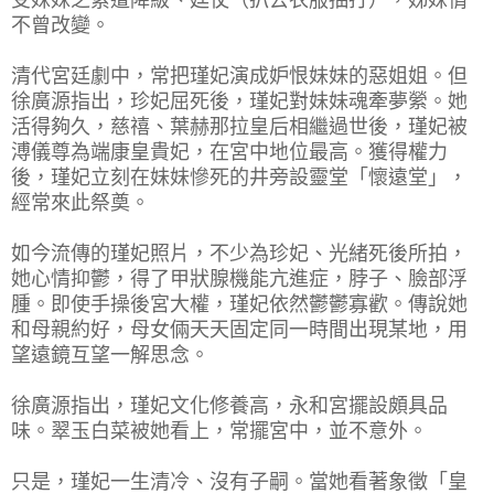
不曾改變。
清代宮廷劇中，常把瑾妃演成妒恨妹妹的惡姐姐。但
徐廣源指出，珍妃屈死後，瑾妃對妹妹魂牽夢縈。她
活得夠久，慈禧、葉赫那拉皇后相繼過世後，瑾妃被
溥儀尊為端康皇貴妃，在宮中地位最高。獲得權力
後，瑾妃立刻在妹妹慘死的井旁設靈堂「懷遠堂」，
經常來此祭奠。
如今流傳的瑾妃照片，不少為珍妃、光緒死後所拍，
她心情抑鬱，得了甲狀腺機能亢進症，脖子、臉部浮
腫。即使手操後宮大權，瑾妃依然鬱鬱寡歡。傳說她
和母親約好，母女倆天天固定同一時間出現某地，用
望遠鏡互望一解思念。
徐廣源指出，瑾妃文化修養高，永和宮擺設頗具品
味。翠玉白菜被她看上，常擺宮中，並不意外。
只是，瑾妃一生清冷、沒有子嗣。當她看著象徵「皇