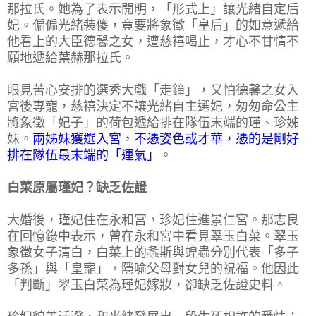
那拉氏。她為了表示開明，「形式上」讓光緒自定后
妃。偏偏光緒裝傻，竟要將象徵「皇后」的如意遞給
他看上的大臣德馨之女，遭慈禧喝止，才心不甘情不
願地遞給葉赫那拉氏。
眼見苦心安排的選秀大戲「走鐘」，又怕德馨之女入
宮後專寵，慈禧決定不讓光緒自主選妃，匆匆命公主
將象徵「妃子」的荷包遞給排在隊伍末端的瑾、珍姊
妹。
兩姊妹獲選入宮，不憑姿色或才華，憑的是剛好
排在隊伍最末端的「運氣」
。
白菜原屬瑾妃？缺乏佐證
大婚後，瑾妃住在永和宮，珍妃住進景仁宮。那志良
在回憶錄中表示，曾在永和宮中看見翠玉白菜。翠玉
象徵女子清白，白菜上的螽斯與蝗蟲分別代表「多子
多孫」與「皇寵」，隱喻父母對女兒的祝福。他因此
「判斷」翠玉白菜為瑾妃嫁妝，卻缺乏佐證史料。