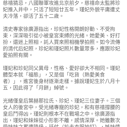
慈禧猜忌，八國聯軍攻進北京前夕，慈禧命太監將珍
妃推入井中，只活了短短廿五年。瑾妃外貌平庸遭丈
夫冷落，卻活了五十二歲。
清史專家徐廣源指出，珍妃性格開朗好動、不受拘
束，深深吸引從小被皇宮束縛的光緒。她愛美、好打
扮，還迷上照相，託人買來照相機學拍照。如今流傳
的清代后妃照，珍妃和瑾妃照片數量眾多，應跟珍妃
愛拍照有關。
瑾妃和珍妃同父異母，性格、愛好卻大不相同。瑾妃
體型本就「福態」，又是個「吃貨（熱愛美食
者）」，進宮後身材逐漸走樣。據說瑾妃生於八月十
五，因此得了「月餅」綽號。
光緒僅皇后葉赫那拉氏、珍妃、瑾妃三位妻子。三個
女人的後宮中，受光緒專寵的珍妃，和有慈禧撐腰的
皇后鬥得凶，瑾妃則根本不在戰場之中。徐廣源指
出，瑾妃和妹妹從小形影不離，感情深厚。她雖數次
受妹妹之累遭降級、廷仗（扒去衣服抽打），姊妹情