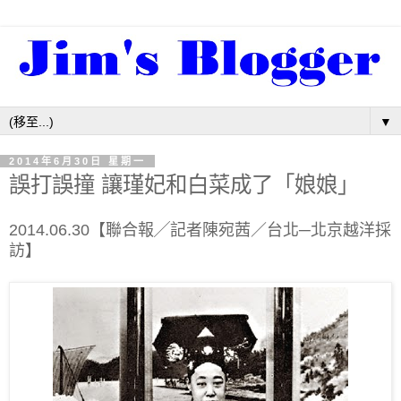
▼
2014年6月30日 星期一
誤打誤撞 讓瑾妃和白菜成了「娘娘」
2014.06.30【聯合報╱記者陳宛茜／台北─北京越洋採
訪】