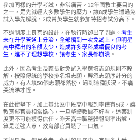
參加同樣的升學考試，非常痛苦。12年國教主要目的
之一，是先減輕大多數學生的壓力，讓8成學生透過免
試入學先解脫，2成菁英學生就參加特招考試分高下。
不過制度上良善的設計，在執行時卻出了問題。
考生
未在升學管道上分流，全部擠到一次免試上，但明星
高中釋出的名額太少，造成許多學科成績優良的考
生，進不了理想學校，讓考生、家長都崩潰
。
此外，因為考生及家長對免試入學選填志願規則不瞭
解，按照傳統的學校排名填志願，輕忽志願序計分的
威力，有人填50個志願都落榜，遇到這種狀況，不痛
哭流涕才怪。
在此衝擊下，加上基北區中段高中報到率僅有5成，讓
教育部官員相當擔心，一旦整體數據不好看，這套制
度更不可能獲得信任。昨天高中職整體報到率出爐，
算是差強人意，教育部官員鬆了一口氣。