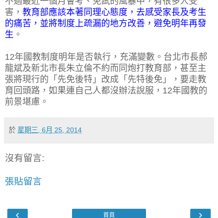
不過最近一個月會考、免試的風暴中，有很多人受
害，
教育部應該本著同理心態度，去感受家長及考生
的痛苦，並將制度上疏漏的地方改善，避免明年再發
生
。
12年國教制度明年是否執行，充滿變數。台北市長郝
龍斌及新北市長朱立倫不約而同炮打教育部，甚至主
張將現行的「先免後特」改成「先特後免」，要走教
育回頭路，如果連自己人都沒辦法說服，12年國教的
前景堪慮。
於
星期三, 6月 25, 2014
沒有留言:
張貼留言
‹
›
首頁