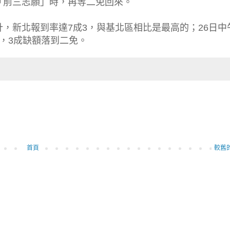
「前三志願」時，再等二免回來。
，新北報到率達7成3，與基北區相比是最高的；26日中
，3成缺額落到二免。
首頁
較舊