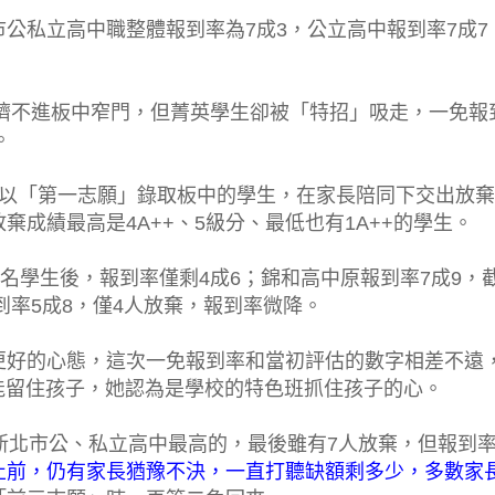
公私立高中職整體報到率為7成3，公立高中報到率7成7
都擠不進板中窄門，但菁英學生卻被「特招」吸走，一免報
。
位以「第一志願」錄取板中的學生，在家長陪同下交出放棄
成績最高是4A++、5級分、最低也有1A++的學生。
名學生後，報到率僅剩4成6；錦和高中原報到率7成9，
到率5成8，僅4人放棄，報到率微降。
更好的心態，這次一免報到率和當初評估的數字相差不遠
都能留住孩子，她認為是學校的特色班抓住孩子的心。
新北市公、私立高中最高的，最後雖有7人放棄，但報到
止前，仍有家長猶豫不決，一直打聽缺額剩多少，多數家