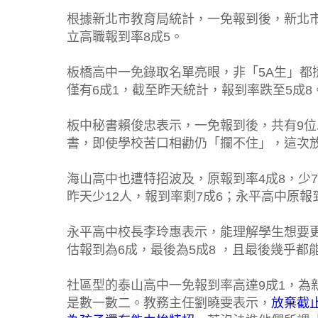
根據新北市教育局統計，一免報到後，新北市
立高職報到率8成5。
板橋高中一免錄取名單亮眼，非「5A生」
僅有6成1，截至昨天統計，報到率跌至5成8
板中秘書賴俊忠表示，一免報到後，共有9
書，即使學校苦口相勸仍「攔不住」，這次放棄
海山高中也遭特招波及，原報到率4成8，少7
昨天少12人，報到率剩7成6；永平高中原報
永平高中校長李玲惠表示，能理解學生想要
估報到為6成，最後為5成8 ，且最後幾乎
社區型的泰山高中一免報到率高達9成1，為
是數一數二。教務主任劉曉雯表示，
放棄截