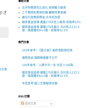
最新文章
北市特教師生比惡化 老師壓力破表
午才
上千教師赴教部抗議 籲廢校事會議
兼任行政教師獎金 北市府加發
國安基金退場 護盤279天史上最長 投報率52%
國安基金退場 護盤279天最久 合計投入122.5
億，帳面獲利64.4億，投報率52.5％
熱門文章
105年會考 / 【基北區】最終落點預估表
僅剩免試 國教聯盟憂不公平
104年會考／上建中北一女 估至少186點
的文章
國安基金退場 護盤279天最久 合計投入122.5
億，帳面獲利64.4億，投報率52.5％
年底會考 國三生模擬填志願
RSS 訂閱
發表文章