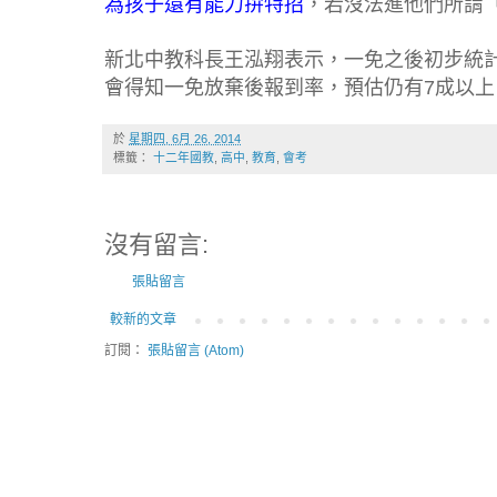
為孩子還有能力拚特招
，若沒法進他們所謂
新北中教科長王泓翔表示，一免之後初步統計
會得知一免放棄後報到率，預估仍有7成以上
於
星期四, 6月 26, 2014
標籤：
十二年國教
,
高中
,
教育
,
會考
沒有留言:
張貼留言
較新的文章
訂閱：
張貼留言 (Atom)