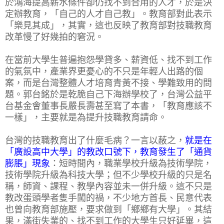
於鴻海提高薪水條件卻仍找不到合用的人才，於是決
定辦教育，「自己的人才自己教」。教育部對此表示
「樂見其成」，其實，這也反映了教育部對技職教育
改革慢了好幾拍的窘況。
在當前大學生普遍抱怨學貸多、薪資低、找不到工作
的氣氛中，產業界更憂心的不只是年輕人出路的個
案，而是台灣整體人才培育青黃不接、學難致用的問
題。郭台銘於是乾脆自己下海辦學校了，台灣公益平
台基金會董事長嚴長壽甚至寫了本書，「教育應該不
一樣」，主要就是為提升技職教育請命。
台灣的技職教育出了什麼毛病？一言以蔽之，
就是在
「廣設高中大學」的教改口號下，教育發生了「通貨
膨脹」現象
：短時間內，職業學校升級為技術學院，
技術學院升級為科技大學；但不少學校升級的只是名
稱，師資、課程、教學內容並未一併升級。這不只是
教改蛋頭學者隻手闖的禍，不少地方首長、民意代表
也曾向教育部施壓，要求做到「鄉鄉有大學」。其結
果，滿街失業的、找不到工作的大學生只好延畢，這