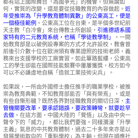
都有站上國際舞台「為國爭光」的機會。但無論如
何，實質的改變，還是要從技職教育的內容做起。
近
年受推崇為「升學教育體制異數」的公東高工，便是
一個極佳範例
。公東高工位在台東，是半個多世紀前
天主教「白冷會」來台傳教士所創設，
引進德語系國
家特有的二元教育系統，也稱「學徒教學制」
。一開
始教育部是以破例設專案的方式才允許設校，教會曾
前後引介數十位在歐洲領有專業證照的技術老師，義
務來台支援學校的工廠實習。如此篳路藍縷，公東高
工的學生卻能在國際技能競賽中屢屢獲獎，校方如今
可以不必謙虛地自稱「造就工業技術尖兵」。
如果說，一所由外國修士擔任推手的職業學校，被推
崇為教育典範，不知教育部能否「與有榮焉」，或是
有些自慚形穢？既然各界對技職教育的關切日深，
主
管機關要改革，要承認錯誤，要政策轉彎，就要趁早
去做
。在這方面，中國大陸的「覺悟」以及由中央一
聲令下的「威力」，都比我們要強。同樣瀰漫「升學
主義」氣息的中共教育體制，過去二十多年來亦是以
發展學術取向的「重點學校」為主軸，但現在順應社