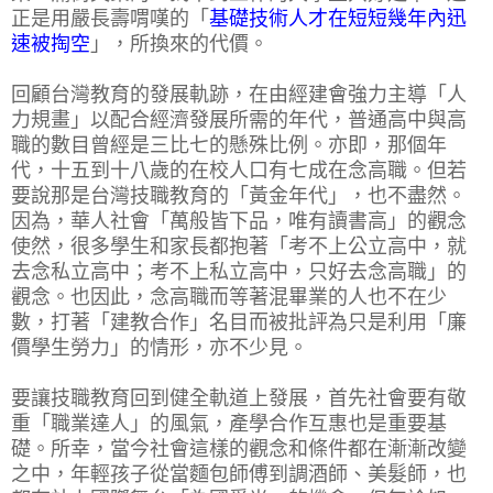
正是用嚴長壽喟嘆的「
基礎技術人才在短短幾年內迅
速被掏空
」，所換來的代價。
回顧台灣教育的發展軌跡，在由經建會強力主導「人
力規畫」以配合經濟發展所需的年代，普通高中與高
職的數目曾經是三比七的懸殊比例。亦即，那個年
代，十五到十八歲的在校人口有七成在念高職。但若
要說那是台灣技職教育的「黃金年代」，也不盡然。
因為，華人社會「萬般皆下品，唯有讀書高」的觀念
使然，很多學生和家長都抱著「考不上公立高中，就
去念私立高中；考不上私立高中，只好去念高職」的
觀念。也因此，念高職而等著混畢業的人也不在少
數，打著「建教合作」名目而被批評為只是利用「廉
價學生勞力」的情形，亦不少見。
要讓技職教育回到健全軌道上發展，首先社會要有敬
重「職業達人」的風氣，產學合作互惠也是重要基
礎。所幸，當今社會這樣的觀念和條件都在漸漸改變
之中，年輕孩子從當麵包師傅到調酒師、美髮師，也