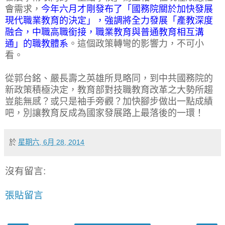
會需求，
今年六月才剛發布了「國務院關於加快發展
現代職業教育的決定」，強調將全力發展「產教深度
融合，中職高職銜接，職業教育與普通教育相互溝
通」的職教體系
。這個政策轉彎的影響力，不可小
看。
從郭台銘、嚴長壽之英雄所見略同，到中共國務院的
新政策積極決定，教育部對技職教育改革之大勢所趨
豈能無感？或只是袖手旁觀？加快腳步做出一點成績
吧，別讓教育反成為國家發展路上最落後的一環！
於
星期六, 6月 28, 2014
沒有留言:
張貼留言