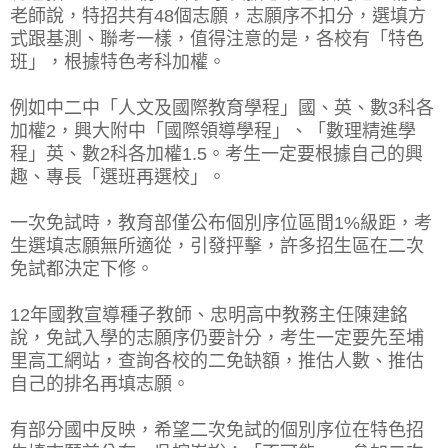
老師說，特招共有48個志願，志願序不扣分，選填方
式跟基測、聯考一樣，值得注意的是，各校有「特色
班」，根據特色考科加權。
例如中二中「人文及國際教育學程」國、英、數3科各
加權2，興大附中「國際領導學程」、「數理精進學
程」英、數2科各加權1.5。考生一定要根據自己的興
趣、專長「選班再選校」。
一次免試時，教育部僅公布個別序位區間1%級距，考
生選填志願無所適從，引發抨擊，許多招生區在二次
免試都決定下修。
12年國教宣導種子教師、忠明高中教務主任陳建銘
說，免試入學的志願序仍要計分，考生一定要先至埔
里高工網站，查詢各校的二免缺額，推估人數、推估
自己的排名再填志願。
有部分國中反映，希望二次免試的個別序位在特色招