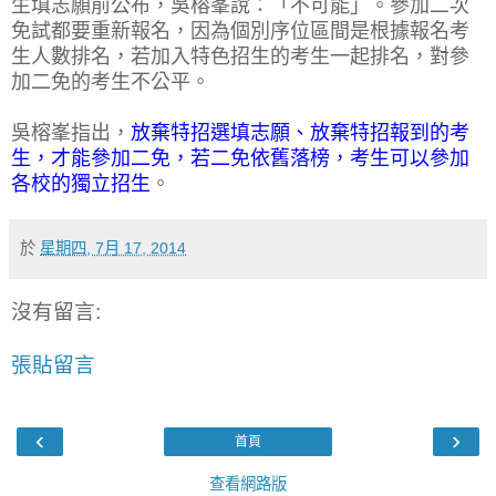
生填志願前公布，吳榕峯說：「不可能」。參加二次
免試都要重新報名，因為個別序位區間是根據報名考
生人數排名，若加入特色招生的考生一起排名，對參
加二免的考生不公平。
吳榕峯指出，
放棄特招選填志願、放棄特招報到的考
生，才能參加二免，若二免依舊落榜，考生可以參加
各校的獨立招生
。
於
星期四, 7月 17, 2014
沒有留言:
張貼留言
‹
›
首頁
查看網路版